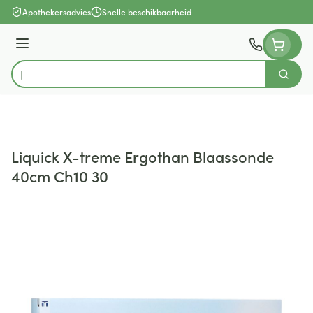
Ga naar de inhoud
Apothekersadvies
Snelle beschikbaarheid
Menu
Zoek
Product, merk, categorie...
Liquick X-treme Ergothan Blaassonde
40cm Ch10 30