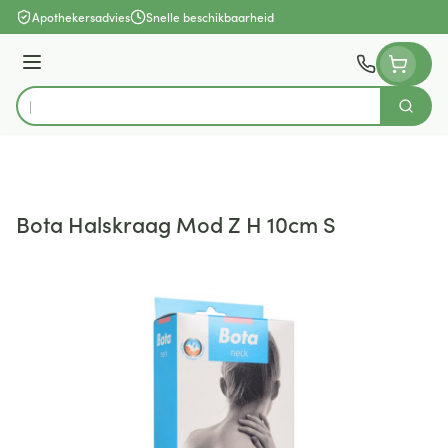
Ga naar de inhoud
Apothekersadvies
Snelle beschikbaarheid
Menu
Zoek
Product, merk, categorie...
Bota Halskraag Mod Z H 10cm S