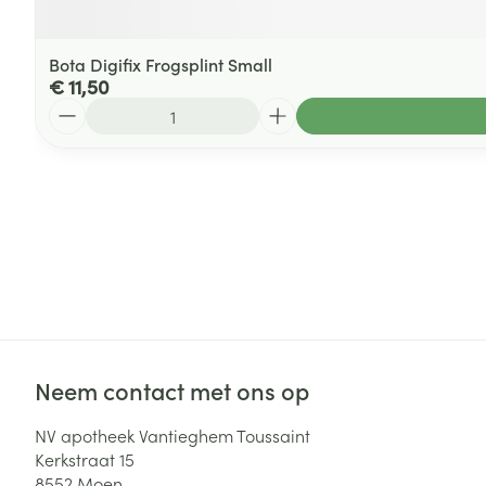
Bota Digifix Frogsplint Small
€ 11,50
Aantal
Neem contact met ons op
NV apotheek Vantieghem Toussaint
Kerkstraat 15
8552
Moen