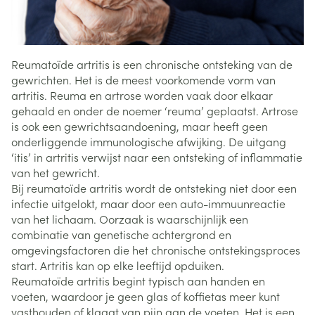
Reumatoïde artritis is een chronische ontsteking van de
gewrichten. Het is de meest voorkomende vorm van
artritis. Reuma en artrose worden vaak door elkaar
gehaald en onder de noemer ‘reuma’ geplaatst. Artrose
is ook een gewrichtsaandoening, maar heeft geen
onderliggende immunologische afwijking. De uitgang
‘itis’ in artritis verwijst naar een ontsteking of inflammatie
van het gewricht.
Bij reumatoïde artritis wordt de ontsteking niet door een
infectie uitgelokt, maar door een auto-immuunreactie
van het lichaam. Oorzaak is waarschijnlijk een
combinatie van genetische achtergrond en
omgevingsfactoren die het chronische ontstekingsproces
start. Artritis kan op elke leeftijd opduiken.
Reumatoïde artritis begint typisch aan handen en
voeten, waardoor je geen glas of koffietas meer kunt
vasthouden of klaagt van pijn aan de voeten. Het is een