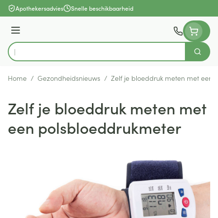
Ga naar de inhoud
Apothekersadvies
Snelle beschikbaarheid
Menu
Zoek
Product, merk, categorie...
Home
/
Gezondheidsnieuws
/
Zelf je bloeddruk meten met een 
Zelf je bloeddruk meten met
een polsbloeddrukmeter