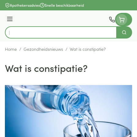
Ga naar de inhoud
Apothekersadvies
Snelle beschikbaarheid
Menu
Zoek
Product, merk, categorie...
Home
/
Gezondheidsnieuws
/
Wat is constipatie?
Wat is constipatie?