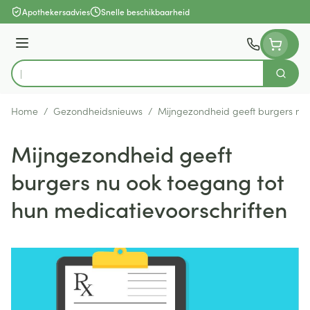
Ga naar de inhoud
Apothekersadvies
Snelle beschikbaarheid
Menu
Zoek
Product, merk, categorie...
Home
/
Gezondheidsnieuws
/
Mijngezondheid geeft burgers nu 
Mijngezondheid geeft
burgers nu ook toegang tot
hun medicatievoorschriften