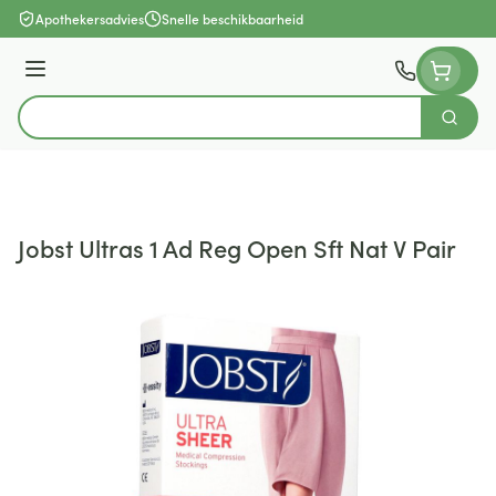
Ga naar de inhoud
Apothekersadvies
Snelle beschikbaarheid
Menu
Zoek
Product, merk, categorie...
Jobst Ultras 1 Ad Reg Open Sft Nat V Pair