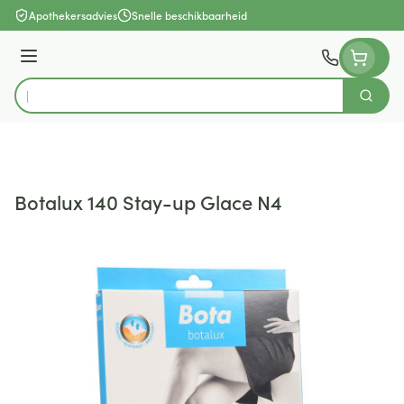
Ga naar de inhoud
Apothekersadvies
Snelle beschikbaarheid
Menu
Zoek
Product, merk, categorie...
Botalux 140 Stay-up Glace N4