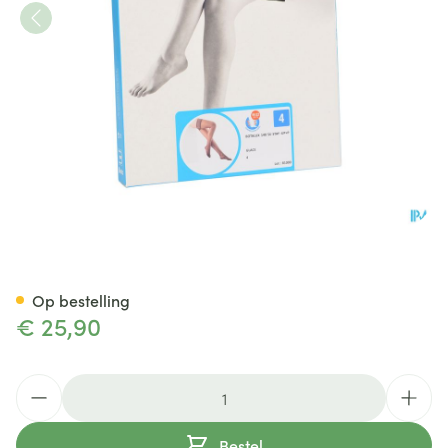
Botalux 140 Stay-up Glace N4
Op bestelling
€ 25,90
Aantal
Bestel