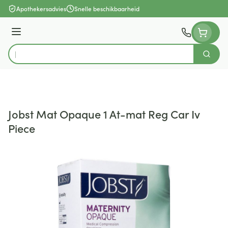
Ga naar de inhoud
Apothekersadvies
Snelle beschikbaarheid
Menu
Zoek
Product, merk, categorie...
Jobst Mat Opaque 1 At-mat Reg Car Iv
Piece