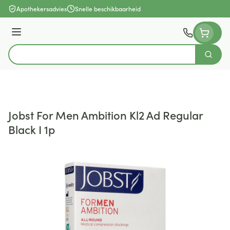
Ga naar de inhoud
Apothekersadvies
Snelle beschikbaarheid
Menu
Zoek
Product, merk, categorie...
Jobst For Men Ambition Kl2 Ad Regular
Black I 1p