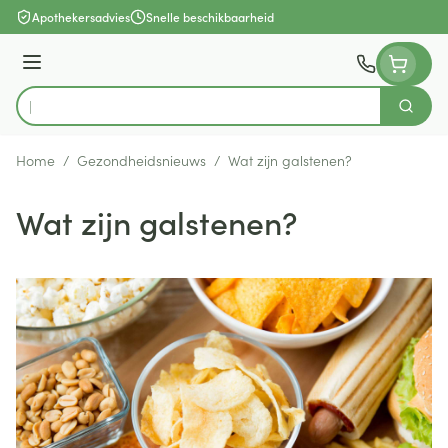
Ga naar de inhoud
Apothekersadvies
Snelle beschikbaarheid
Menu
Zoek
Product, merk, categorie...
Home
/
Gezondheidsnieuws
/
Wat zijn galstenen?
Wat zijn galstenen?