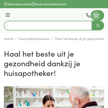
Ga naar de inhoud
Apothekersadvies
Snelle beschikbaarheid
Menu
Zoek
Product, merk, categorie...
Home
/
Gezondheidsnieuws
/
Haal het beste uit je gezondheid d
Haal het beste uit je
gezondheid dankzij je
huisapotheker!