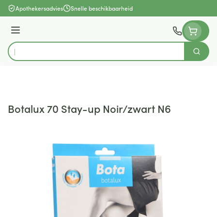
Ga naar de inhoud
Apothekersadvies
Snelle beschikbaarheid
Menu
Zoek
Product, merk, categorie...
Botalux 70 Stay-up Noir/zwart N6