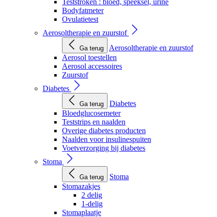
Teststroken : bloed, speeksel, urine
Bodyfatmeter
Ovulatietest
Aerosoltherapie en zuurstof
Aerosoltherapie en zuurstof
Ga terug
Aerosol toestellen
Aerosol accessoires
Zuurstof
Diabetes
Diabetes
Ga terug
Bloedglucosemeter
Teststrips en naalden
Overige diabetes producten
Naalden voor insulinespuiten
Voetverzorging bij diabetes
Stoma
Stoma
Ga terug
Stomazakjes
2 delig
1-delig
Stomaplaatje