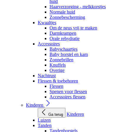
huid
Haarverzorging - melkkorstjes
Normale huid
Zonnebescherming
Kwaaltjes
Om de neus vrij te maken
Darmkrampen
Orale rehydratie
Accessoires
Babyschaartjes
Baby borstel en kam
Zonnebrillen
Knuffels
Overige
Nachtrust
Flessen & toebehoren
Flessen
Spenen voor flessen
Accessoires flessen
Kinderen
Kinderen
Ga terug
Luizen
Tanden
Tandenborstels