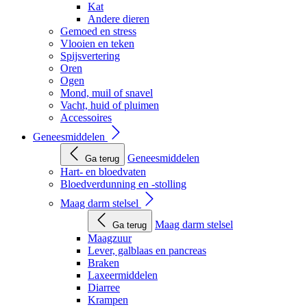
Kat
Andere dieren
Gemoed en stress
Vlooien en teken
Spijsvertering
Oren
Ogen
Mond, muil of snavel
Vacht, huid of pluimen
Accessoires
Geneesmiddelen
Geneesmiddelen
Ga terug
Hart- en bloedvaten
Bloedverdunning en -stolling
Maag darm stelsel
Maag darm stelsel
Ga terug
Maagzuur
Lever, galblaas en pancreas
Braken
Laxeermiddelen
Diarree
Krampen