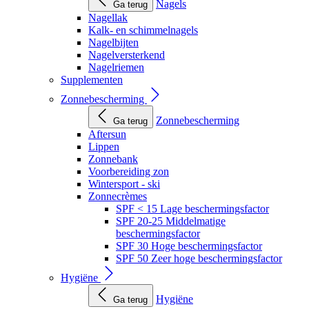
Nagels
Ga terug
Nagellak
Kalk- en schimmelnagels
Nagelbijten
Nagelversterkend
Nagelriemen
Supplementen
Zonnebescherming
Zonnebescherming
Ga terug
Aftersun
Lippen
Zonnebank
Voorbereiding zon
Wintersport - ski
Zonnecrèmes
SPF < 15 Lage beschermingsfactor
SPF 20-25 Middelmatige
beschermingsfactor
SPF 30 Hoge beschermingsfactor
SPF 50 Zeer hoge beschermingsfactor
Hygiëne
Hygiëne
Ga terug