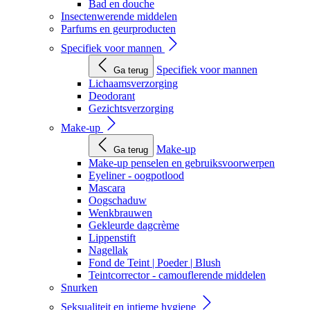
Bad en douche
Insectenwerende middelen
Parfums en geurproducten
Specifiek voor mannen
Specifiek voor mannen
Ga terug
Lichaamsverzorging
Deodorant
Gezichtsverzorging
Make-up
Make-up
Ga terug
Make-up penselen en gebruiksvoorwerpen
Eyeliner - oogpotlood
Mascara
Oogschaduw
Wenkbrauwen
Gekleurde dagcrème
Lippenstift
Nagellak
Fond de Teint | Poeder | Blush
Teintcorrector - camouflerende middelen
Snurken
Seksualiteit en intieme hygiene