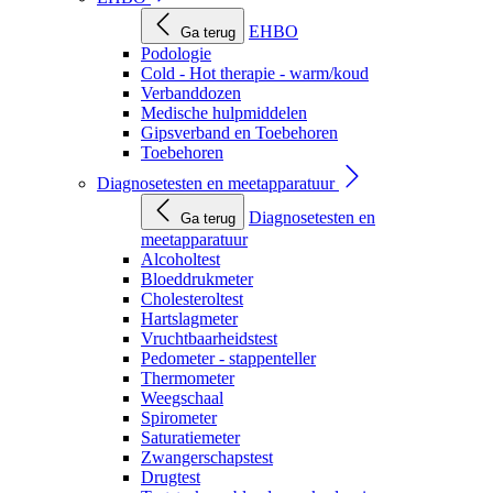
EHBO
Ga terug
Podologie
Cold - Hot therapie - warm/koud
Verbanddozen
Medische hulpmiddelen
Gipsverband en Toebehoren
Toebehoren
Diagnosetesten en meetapparatuur
Diagnosetesten en
Ga terug
meetapparatuur
Alcoholtest
Bloeddrukmeter
Cholesteroltest
Hartslagmeter
Vruchtbaarheidstest
Pedometer - stappenteller
Thermometer
Weegschaal
Spirometer
Saturatiemeter
Zwangerschapstest
Drugtest