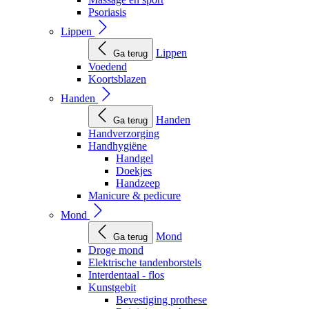
Psoriasis
Lippen
Lippen
Ga terug
Voedend
Koortsblazen
Handen
Handen
Ga terug
Handverzorging
Handhygiëne
Handgel
Doekjes
Handzeep
Manicure & pedicure
Mond
Mond
Ga terug
Droge mond
Elektrische tandenborstels
Interdentaal - flos
Kunstgebit
Bevestiging prothese