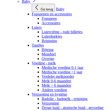
Baby
Baby
Ga terug
Fopspenen en accessoires
Fopspeen
Accessoires
Luiers
Luiercrème - rode billetjes
Luierdoekjes
Reiniging
Tandjes
Bijtring
Mondgel
Overige
Voeding - melk
Medische voeding 0-1 jaar
Medische voeding >1 jaar
Verdeler melkpoeder
Melk 0-6 maanden
Melk > 6 maanden
Andere voeding
Verzorging en hygiëne
Badolie - badmelk - reiniging
Verzorging
Droge huid - atopische huid - gevoelige