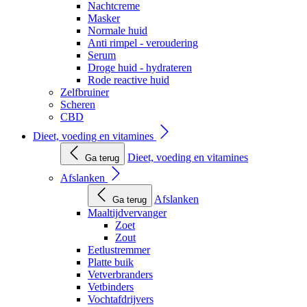
Nachtcreme
Masker
Normale huid
Anti rimpel - veroudering
Serum
Droge huid - hydrateren
Rode reactive huid
Zelfbruiner
Scheren
CBD
Dieet, voeding en vitamines
Dieet, voeding en vitamines
Ga terug
Afslanken
Afslanken
Ga terug
Maaltijdvervanger
Zoet
Zout
Eetlustremmer
Platte buik
Vetverbranders
Vetbinders
Vochtafdrijvers