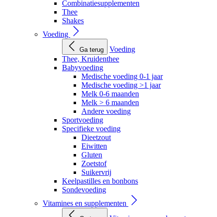
Combinatiesupplementen
Thee
Shakes
Voeding
Voeding
Ga terug
Thee, Kruidenthee
Babyvoeding
Medische voeding 0-1 jaar
Medische voeding >1 jaar
Melk 0-6 maanden
Melk > 6 maanden
Andere voeding
Sportvoeding
Specifieke voeding
Dieetzout
Eiwitten
Gluten
Zoetstof
Suikervrij
Keelpastilles en bonbons
Sondevoeding
Vitamines en supplementen