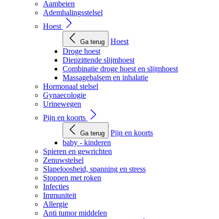
Aambeien
Ademhalingsstelsel
Hoest
Hoest
Ga terug
Droge hoest
Diepzittende slijmhoest
Combinatie droge hoest en slijmhoest
Massagebalsem en inhalatie
Hormonaal stelsel
Gynaecologie
Urinewegen
Pijn en koorts
Pijn en koorts
Ga terug
baby - kinderen
Spieren en gewrichten
Zenuwstelsel
Slapeloosheid, spanning en stress
Stoppen met roken
Infecties
Immuniteit
Allergie
Anti tumor middelen