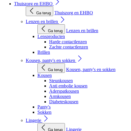
Thuiszorg en EHBO
Thuiszorg en EHBO
Ga terug
Lenzen en brillen
Lenzen en brillen
Ga terug
Lensproducten
Harde contactlenzen
Zachte contactlenzen
Brillen
Kousen, panty's en sokken
Kousen, panty's en sokken
Ga terug
Kousen
Steunkousen
Anti embolie kousen
Aderspatkousen
Armkousen
Diabeteskousen
Panty's
Sokken
Lingerie
Lingerie
Ga terug