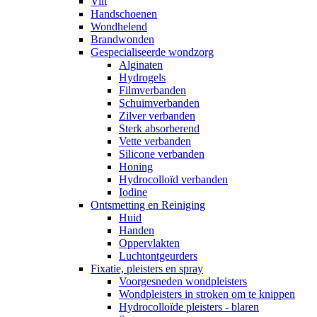
Vilt
Handschoenen
Wondhelend
Brandwonden
Gespecialiseerde wondzorg
Alginaten
Hydrogels
Filmverbanden
Schuimverbanden
Zilver verbanden
Sterk absorberend
Vette verbanden
Silicone verbanden
Honing
Hydrocolloïd verbanden
Iodine
Ontsmetting en Reiniging
Huid
Handen
Oppervlakten
Luchtontgeurders
Fixatie, pleisters en spray
Voorgesneden wondpleisters
Wondpleisters in stroken om te knippen
Hydrocolloïde pleisters - blaren