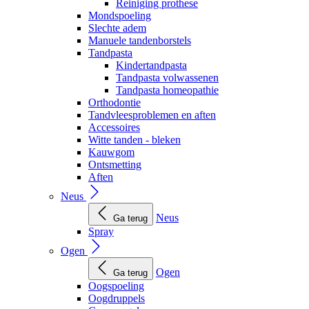
Reiniging prothese
Mondspoeling
Slechte adem
Manuele tandenborstels
Tandpasta
Kindertandpasta
Tandpasta volwassenen
Tandpasta homeopathie
Orthodontie
Tandvleesproblemen en aften
Accessoires
Witte tanden - bleken
Kauwgom
Ontsmetting
Aften
Neus
Neus
Ga terug
Spray
Ogen
Ogen
Ga terug
Oogspoeling
Oogdruppels