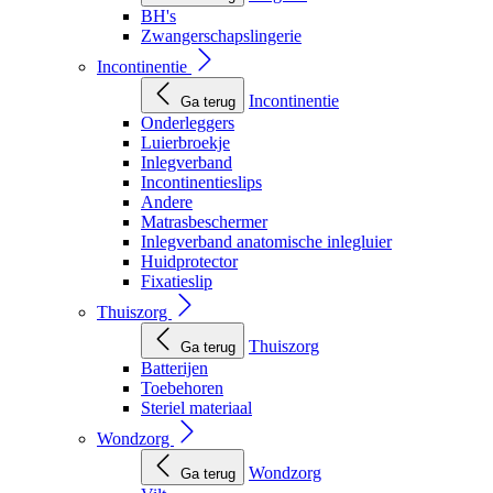
BH's
Zwangerschapslingerie
Incontinentie
Incontinentie
Ga terug
Onderleggers
Luierbroekje
Inlegverband
Incontinentieslips
Andere
Matrasbeschermer
Inlegverband anatomische inlegluier
Huidprotector
Fixatieslip
Thuiszorg
Thuiszorg
Ga terug
Batterijen
Toebehoren
Steriel materiaal
Wondzorg
Wondzorg
Ga terug