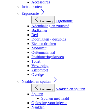
Accessoires
Instrumenten
Ergonomie
Ergonomie
Ga terug
Ademhaling en zuurstof
Badkamer
Bed
Doorliggen - decubitis
Eten en drinken
Mobiliteit
Oefenmateriaal
Positioneringskussen
Toilet
Verzorging
Zitcomfort
Overige
Naalden en spuiten
Naalden en spuiten
Ga terug
Spuiten
Spuiten met naald
Oplossing voor injectie
Naalden