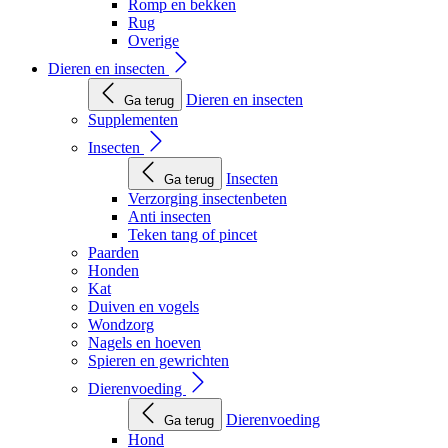
Romp en bekken
Rug
Overige
Dieren en insecten
Dieren en insecten
Ga terug
Supplementen
Insecten
Insecten
Ga terug
Verzorging insectenbeten
Anti insecten
Teken tang of pincet
Paarden
Honden
Kat
Duiven en vogels
Wondzorg
Nagels en hoeven
Spieren en gewrichten
Dierenvoeding
Dierenvoeding
Ga terug
Hond