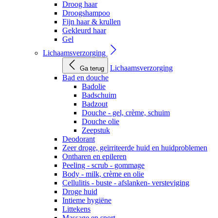
Droog haar
Droogshampoo
Fijn haar & krullen
Gekleurd haar
Gel
Lichaamsverzorging
Lichaamsverzorging
Ga terug
Bad en douche
Badolie
Badschuim
Badzout
Douche - gel, crème, schuim
Douche olie
Zeepstuk
Deodorant
Zeer droge, geïrriteerde huid en huidproblemen
Ontharen en epileren
Peeling - scrub - gommage
Body - milk, crème en olie
Cellulitis - buste - afslanken- versteviging
Droge huid
Intieme hygiëne
Littekens
Massage en sport