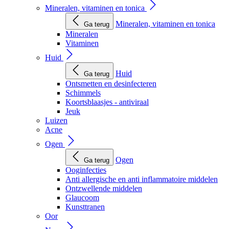
Mineralen, vitaminen en tonica
Mineralen, vitaminen en tonica
Ga terug
Mineralen
Vitaminen
Huid
Huid
Ga terug
Ontsmetten en desinfecteren
Schimmels
Koortsblaasjes - antiviraal
Jeuk
Luizen
Acne
Ogen
Ogen
Ga terug
Ooginfecties
Anti allergische en anti inflammatoire middelen
Ontzwellende middelen
Glaucoom
Kunsttranen
Oor