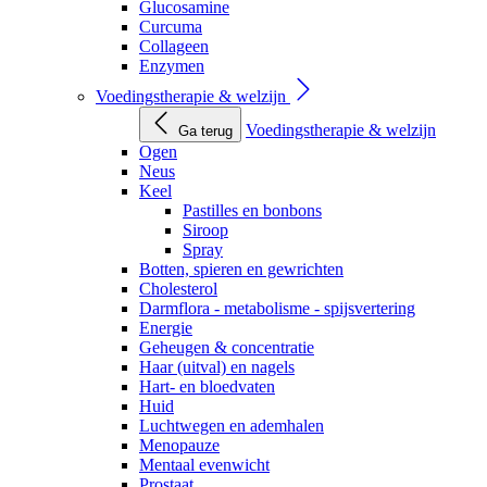
Glucosamine
Curcuma
Collageen
Enzymen
Voedingstherapie & welzijn
Voedingstherapie & welzijn
Ga terug
Ogen
Neus
Keel
Pastilles en bonbons
Siroop
Spray
Botten, spieren en gewrichten
Cholesterol
Darmflora - metabolisme - spijsvertering
Energie
Geheugen & concentratie
Haar (uitval) en nagels
Hart- en bloedvaten
Huid
Luchtwegen en ademhalen
Menopauze
Mentaal evenwicht
Prostaat