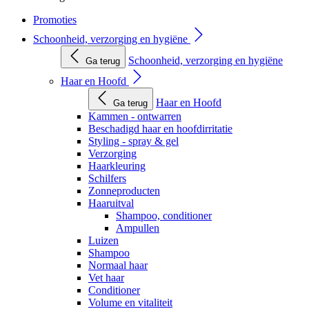
Promoties
Schoonheid, verzorging en hygiëne
Schoonheid, verzorging en hygiëne
Ga terug
Haar en Hoofd
Haar en Hoofd
Ga terug
Kammen - ontwarren
Beschadigd haar en hoofdirritatie
Styling - spray & gel
Verzorging
Haarkleuring
Schilfers
Zonneproducten
Haaruitval
Shampoo, conditioner
Ampullen
Luizen
Shampoo
Normaal haar
Vet haar
Conditioner
Volume en vitaliteit