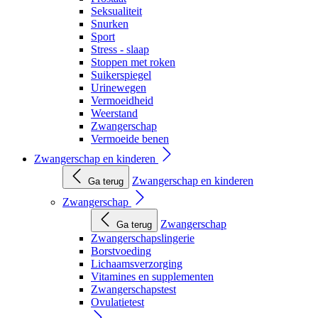
Seksualiteit
Snurken
Sport
Stress - slaap
Stoppen met roken
Suikerspiegel
Urinewegen
Vermoeidheid
Weerstand
Zwangerschap
Vermoeide benen
Zwangerschap en kinderen
Zwangerschap en kinderen
Ga terug
Zwangerschap
Zwangerschap
Ga terug
Zwangerschapslingerie
Borstvoeding
Lichaamsverzorging
Vitamines en supplementen
Zwangerschapstest
Ovulatietest