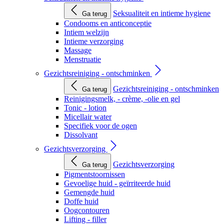
Seksualiteit en intieme hygiene
Ga terug
Condooms en anticonceptie
Intiem welzijn
Intieme verzorging
Massage
Menstruatie
Gezichtsreiniging - ontschminken
Gezichtsreiniging - ontschminken
Ga terug
Reinigingsmelk, - crème, -olie en gel
Tonic - lotion
Micellair water
Specifiek voor de ogen
Dissolvant
Gezichtsverzorging
Gezichtsverzorging
Ga terug
Pigmentstoornissen
Gevoelige huid - geïrriteerde huid
Gemengde huid
Doffe huid
Oogcontouren
Lifting - filler