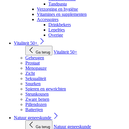
Tandpasta
Verzorging en hygiëne
Vitamines en supplementen
Accessoires
Drinkbekers
Lepeltjes
Overige
Vitaliteit 50+
Vitaliteit 50+
Ga terug
Geheugen
Prostaat
Menopauze
Zicht
Seksualiteit
Snurken
Spieren en gewrichten
Steunkousen
Zware benen
Pillendozen
Batterijen
Natuur geneeskunde
Natuur geneeskunde
Ga terug