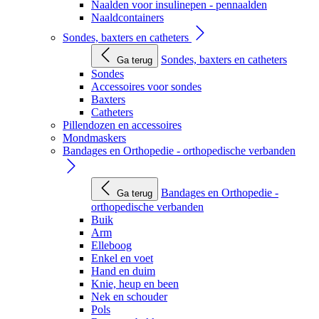
Naalden voor insulinepen - pennaalden
Naaldcontainers
Sondes, baxters en catheters
Sondes, baxters en catheters
Ga terug
Sondes
Accessoires voor sondes
Baxters
Catheters
Pillendozen en accessoires
Mondmaskers
Bandages en Orthopedie - orthopedische verbanden
Bandages en Orthopedie -
Ga terug
orthopedische verbanden
Buik
Arm
Elleboog
Enkel en voet
Hand en duim
Knie, heup en been
Nek en schouder
Pols