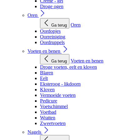
Creme - gel
Droge ogen
Oren
Oren
Ga terug
Oordopjes
Oorreiniging
Oordruppels
Voeten en benen
Voeten en benen
Ga terug
Droge voeten, eelt en kloven
Blaren
Eelt
Eksteroog - likdoorn
Kloven
Vermoeide voeten
Pedicure
Voetschimmel
Voetbad
Wratten
Zweetvoeten
Nagels