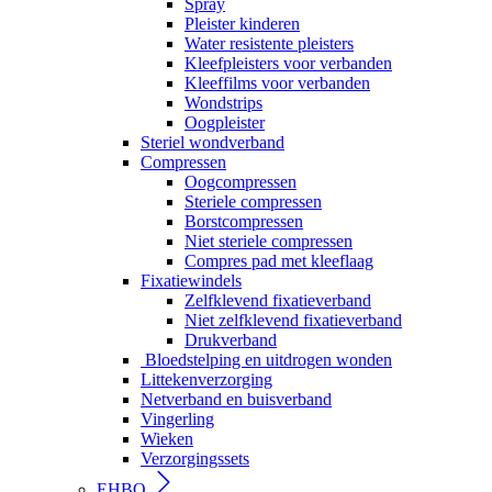
Spray
Pleister kinderen
Water resistente pleisters
Kleefpleisters voor verbanden
Kleeffilms voor verbanden
Wondstrips
Oogpleister
Steriel wondverband
Compressen
Oogcompressen
Steriele compressen
Borstcompressen
Niet steriele compressen
Compres pad met kleeflaag
Fixatiewindels
Zelfklevend fixatieverband
Niet zelfklevend fixatieverband
Drukverband
Bloedstelping en uitdrogen wonden
Littekenverzorging
Netverband en buisverband
Vingerling
Wieken
Verzorgingssets
EHBO