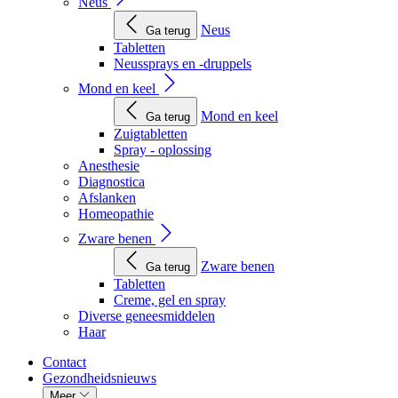
Neus
Neus
Ga terug
Tabletten
Neussprays en -druppels
Mond en keel
Mond en keel
Ga terug
Zuigtabletten
Spray - oplossing
Anesthesie
Diagnostica
Afslanken
Homeopathie
Zware benen
Zware benen
Ga terug
Tabletten
Creme, gel en spray
Diverse geneesmiddelen
Haar
Contact
Gezondheidsnieuws
Meer