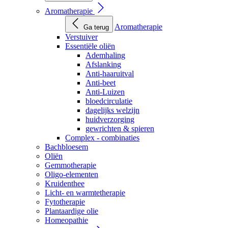
Aromatherapie
Aromatherapie
Ga terug
Verstuiver
Essentiële oliën
Ademhaling
Afslanking
Anti-haaruitval
Anti-beet
Anti-Luizen
bloedcirculatie
dagelijks welzijn
huidverzorging
gewrichten & spieren
Complex - combinaties
Bachbloesem
Oliën
Gemmotherapie
Oligo-elementen
Kruidenthee
Licht- en warmtetherapie
Fytotherapie
Plantaardige olie
Homeopathie