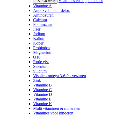
Vitamines en supplementen
Ga terug
Vitamine A
Antioxydanten - detox
Aminozuren
Calcium
Foliumzuur
Ijzer
Jodium
Kalium
Koper
Probiotica
Magnesium
Q10
Rode gist
Selenium
Silicium
Visolie - omega 3-6-9 - vetzuren
Zink
Vitamine B
Vitamine C
Vitamine D
Vitamine E
Vitamine K
Multi vitaminen & mineralen
Vitamines voor kinderen