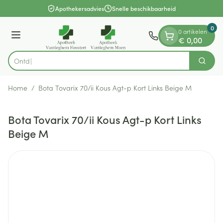
Dia 1 van 1
Ga naar de inhoud
Apothekersadvies
Snelle beschikbaarheid
0
0 artikelen
Menu
€ 0,00
Zoek
Product, merk, categorie...
Home
/
Bota Tovarix 70/ii Kous Agt-p Kort Links Beige M
Bota Tovarix 70/ii Kous Agt-p Kort Links
Beige M