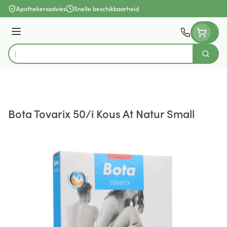
Ga naar de inhoud
Apothekersadvies
Snelle beschikbaarheid
Menu
Zoek
Product, merk, categorie...
Bota Tovarix 50/i Kous At Natur Small