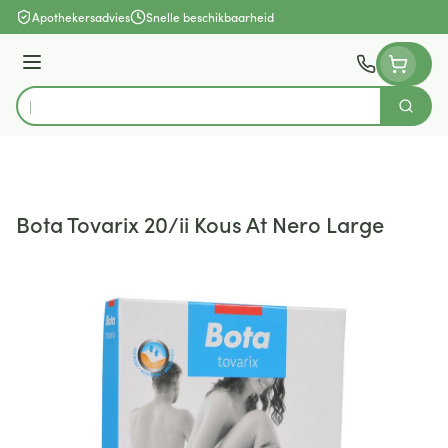
Ga naar de inhoud
Apothekersadvies
Snelle beschikbaarheid
Menu
Zoek
Product, merk, categorie...
Bota Tovarix 20/ii Kous At Nero Large