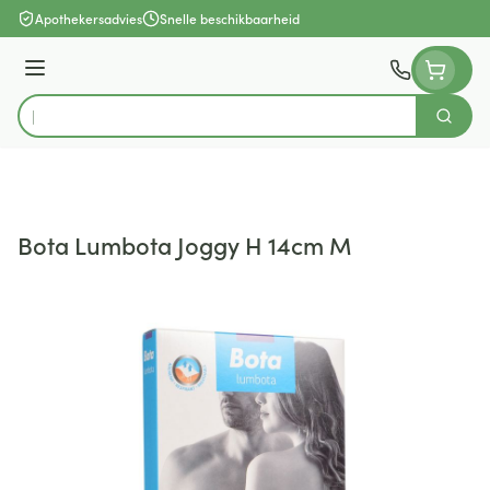
Ga naar de inhoud
Apothekersadvies
Snelle beschikbaarheid
Menu
Zoek
Product, merk, categorie...
Bota Lumbota Joggy H 14cm M