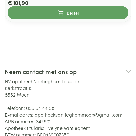
€ 101,90
Bestel
Neem contact met ons op
NV apotheek Vantieghem Toussaint
Kerkstraat 15
8552
Moen
Telefoon:
056 64 44 58
E-mailadres:
apotheekvantieghemmoen@
gmail.com
APB nummer:
342901
Apotheek titularis:
Evelyne Vantieghem
BTW nummer:
BE0439007350