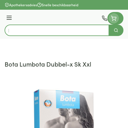
Ga naar de inhoud
Apothekersadvies
Snelle beschikbaarheid
Menu
Zoek
Product, merk, categorie...
Bota Lumbota Dubbel-x Sk Xxl