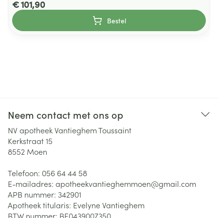
€ 101,90
Bestel
Neem contact met ons op
NV apotheek Vantieghem Toussaint
Kerkstraat 15
8552
Moen
Telefoon:
056 64 44 58
E-mailadres:
apotheekvantieghemmoen@
gmail.com
APB nummer:
342901
Apotheek titularis:
Evelyne Vantieghem
BTW nummer:
BE0439007350