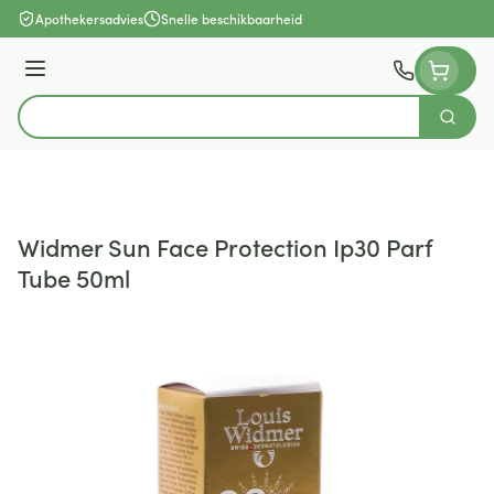
Ga naar de inhoud
Apothekersadvies
Snelle beschikbaarheid
Menu
Zoek
Product, merk, categorie...
Widmer Sun Face Protection Ip30 Parf
Tube 50ml