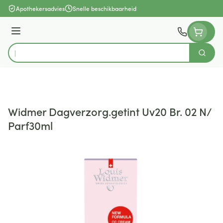
Ga naar de inhoud
Apothekersadvies
Snelle beschikbaarheid
Menu
Zoek
Product, merk, categorie...
Widmer Dagverzorg.getint Uv20 Br. 02 N/
Parf30ml