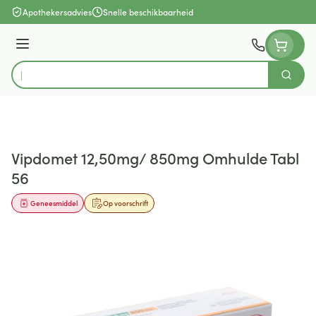
Ga naar de inhoud
Apothekersadvies
Snelle beschikbaarheid
Menu
Zoek
Product, merk, categorie...
Vipdomet 12,50mg/ 850mg Omhulde Tabl
56
Geneesmiddel
Op voorschrift