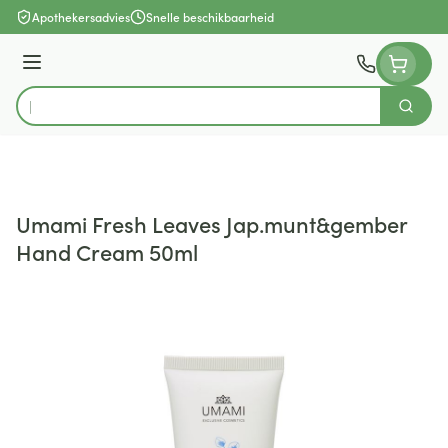
Ga naar de inhoud
Apothekersadvies
Snelle beschikbaarheid
Menu
Zoek
Product, merk, categorie...
Umami Fresh Leaves Jap.munt&gember
Hand Cream 50ml