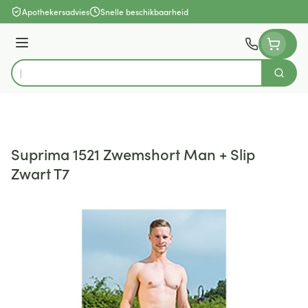
Ga naar de inhoud
Apothekersadvies
Snelle beschikbaarheid
Menu
Zoek
Product, merk, categorie...
Suprima 1521 Zwemshort Man + Slip
Zwart T7