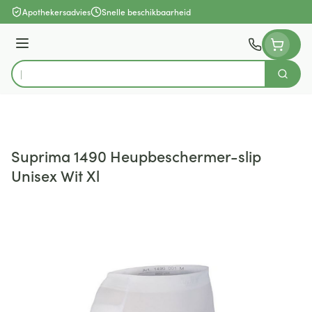
Ga naar de inhoud
Apothekersadvies
Snelle beschikbaarheid
Menu
Zoek
Product, merk, categorie...
Suprima 1490 Heupbeschermer-slip
Unisex Wit Xl