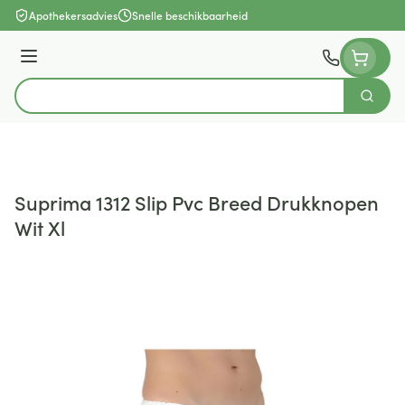
Ga naar de inhoud
Apothekersadvies
Snelle beschikbaarheid
Menu
Zoek
Product, merk, categorie...
Suprima 1312 Slip Pvc Breed Drukknopen
Wit Xl