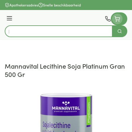
Ga naar de inhoud
Apothekersadvies
Snelle beschikbaarheid
Menu
Zoek
Product, merk, categorie...
Mannavital Lecithine Soja Platinum Gran
500 Gr