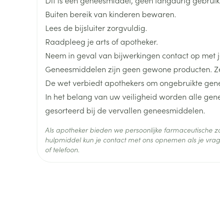
Dit is een geneesmiddel, geen langdurig gebrui
len
Kalk- en schimmelnagels
Teststrips en naalden
Lippen
Stomaplaat
Buiten bereik van kinderen bewaren.
oires
spray
Merken
Boiron
Nagelbijten
Overige diabetes
Zonnebank
Accessoires
Lees de bijsluiter zorgvuldig.
producten
Raadpleeg je arts of apotheker.
Nagelversterkend
Voorbereidi
Breedte
12 mm
doorn
Naalden voor
Neem in geval van bijwerkingen contact op met je
Toon meer
Toon meer
lsel
Hormonaal stelsel
Gynaecolog
insulinespuiten
Geneesmiddelen zijn geen gewone producten. Ze
Lengte
43 mm
Toon meer
De wet verbiedt apothekers om ongebruikte gen
In het belang van uw veiligheid worden alle ge
richten
Zenuwstelsel
Slapelooshe
Diepte
12 mm
en stress
gesorteerd bij de vervallen geneesmiddelen.
 mannen
Make-up
Seksualiteit
hygiene
iten
Sondes, baxters en
Bandages e
Als apotheker bieden we persoonlijke farmaceutische
rging
Make-up penselen en
catheters
- orthopedi
Behoud
Kamertemperatuur (15°C -
hulpmiddel kun je contact met ons opnemen als je vrag
Condooms e
Immuniteit
verbanden
Allergie
gebruiksvoorwerpen
of telefoon.
Sondes
Intiem welzi
injectie
Eyeliner - oogpotlood
Buik
ging
Accessoires voor sondes
Intieme ver
Mascara
Acne
Oor
Arm
Baxters
Massage
nsulinepen -
Oogschaduw
Elleboog
Catheters
Toon meer
Toon meer
Enkel en voe
Afslanken
Homeopath