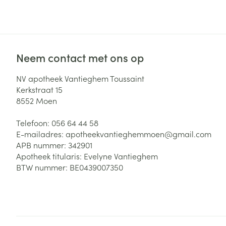
Toon meer
Haar
Gezichtsverzor
Pillendozen en
Neem contact met ons op
accessoires
Pigmentstoorni
NV apotheek Vantieghem Toussaint
Gevoelige huid
Kerkstraat 15
geïrriteerde hu
8552
Moen
Gemengde hui
Telefoon:
056 64 44 58
Doffe huid
E-mailadres:
apotheekvantieghemmoen@
gmail.com
Toon meer
APB nummer:
342901
Apotheek titularis:
Evelyne Vantieghem
BTW nummer:
BE0439007350
Snurken