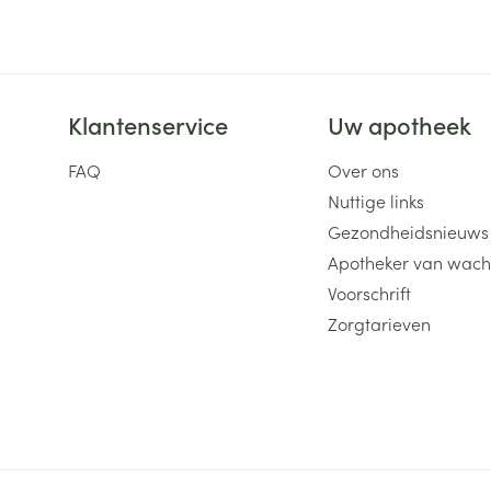
Toon meer
ging
Supplementen
Insectenwe
Mondmaskers
middelen
Klantenservice
Uw apotheek
ssen
FAQ
Over ons
 -
id
Nuttige links
Gezondheidsnieuws
d
Apotheker van wach
Voorschrift
Zorgtarieven
Zelfbruiner
Scheren