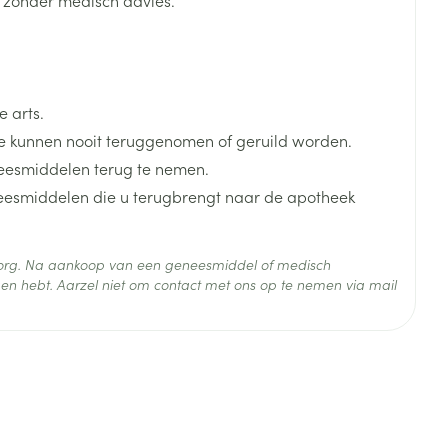
k zonder medisch advies.
je
Badkamer
Bed
ng zon
Doorliggen - decubitis
 arts.
Toon meer
ie
Urinewegen
 kunnen nooit teruggenomen of geruild worden.
eesmiddelen terug te nemen.
neesmiddelen die u terugbrengt naar de apotheek
id, spanning
Stoppen met roken
 en intieme
Gezichtsreiniging -
ontschminken
n Orthopedie
Instrumenten
 zorg. Na aankoop van een geneesmiddel of medisch
sche
 25°C)
en hebt. Aarzel niet om contact met ons op te nemen via mail
n anticonceptie
Reinigingsmelk, - crème, -
Anti tumor middelen
olie en gel
jn
Tonic - lotion
zorging
Anesthesie
Micellair water
Specifiek voor de ogen
t
ie
Diverse geneesmiddelen
Toon meer