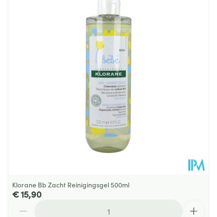
Diepte
63 mm
Hoeveelheid
500 ml
Verpakking
Behoud
Kamertemperatuur (15°C - 25°C)
Klorane Bb Zacht Reinigingsgel 500ml
€ 15,90
Aantal