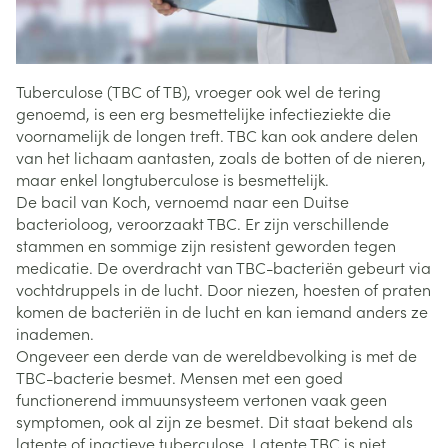
Tuberculose (TBC of TB), vroeger ook wel de tering
genoemd, is een erg besmettelijke infectieziekte die
voornamelijk de longen treft. TBC kan ook andere delen
van het lichaam aantasten, zoals de botten of de nieren,
maar enkel longtuberculose is besmettelijk.
De bacil van Koch, vernoemd naar een Duitse
bacterioloog, veroorzaakt TBC. Er zijn verschillende
stammen en sommige zijn resistent geworden tegen
medicatie. De overdracht van TBC-bacteriën gebeurt via
vochtdruppels in de lucht. Door niezen, hoesten of praten
komen de bacteriën in de lucht en kan iemand anders ze
inademen.
Ongeveer een derde van de wereldbevolking is met de
TBC-bacterie besmet. Mensen met een goed
functionerend immuunsysteem vertonen vaak geen
symptomen, ook al zijn ze besmet. Dit staat bekend als
latente of inactieve tuberculose. Latente TBC is niet