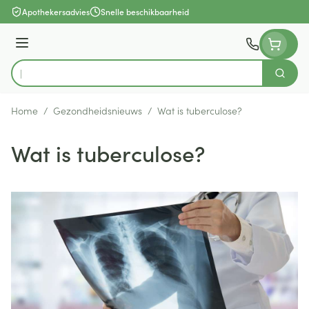
Ga naar de inhoud
Apothekersadvies
Snelle beschikbaarheid
Menu
Zoek
Product, merk, categorie...
Home
/
Gezondheidsnieuws
/
Wat is tuberculose?
Wat is tuberculose?