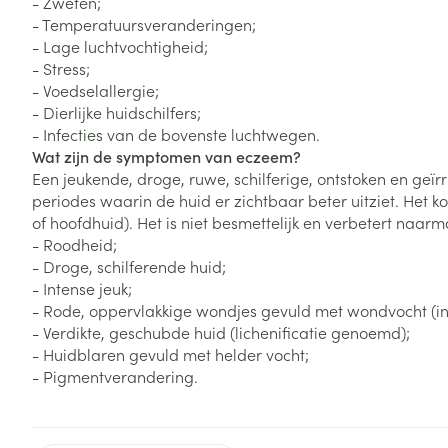
- Zweten;
Zuurstof
- Temperatuursveranderingen;
Eelt
- Lage luchtvochtigheid;
Eksteroog - lik
- Stress;
Ademhalingsste
- Voedselallergie;
Toon meer
- Dierlijke huidschilfers;
- Infecties van de bovenste luchtwegen.
Spieren en gew
Wat zijn de symptomen van eczeem?
Specifiek voor
Een jeukende, droge, ruwe, schilferige, ontstoken en geï
Naalden en spu
periodes waarin de huid er zichtbaar beter uitziet. Het
Lichaamsverzo
of hoofdhuid). Het is niet besmettelijk en verbetert naarma
Infecties
Spuiten
- Roodheid;
Deodorant
- Droge, schilferende huid;
Oplossing voor 
Gezichtsverzor
- Intense jeuk;
Naalden
- Rode, oppervlakkige wondjes gevuld met wondvocht (inf
Luizen
- Verdikte, geschubde huid (lichenificatie genoemd);
Naalden voor i
- Huidblaren gevuld met helder vocht;
pennaalden
- Pigmentverandering.
Diagnostica
Toon meer