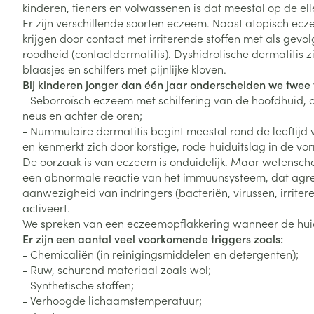
kinderen, tieners en volwassenen is dat meestal op de el
Vitaliteit 50+
Er zijn verschillende soorten eczeem. Naast atopisch ec
Toon submenu voor Vitaliteit 5
krijgen door contact met irriterende stoffen met als gev
Thuiszorg
Plantaardige o
Nagels en hoe
Natuur geneeskunde
roodheid (contactdermatitis). Dyshidrotische dermatitis z
Mond
Huid
Toon submenu voor Natuur ge
blaasjes en schilfers met pijnlijke kloven.
Batterijen
Bij kinderen jonger dan één jaar onderscheiden we twee
Droge mond
Ontsmetten en
Thuiszorg en EHBO
Toebehoren
Spijsvertering
- Seborroïsch eczeem met schilfering van de hoofdhuid, 
desinfecteren
Toon submenu voor Thuiszorg
Elektrische tan
neus en achter de oren;
Steriel materia
Schimmels
Dieren en insecten
- Nummulaire dermatitis begint meestal rond de leeftijd
Interdentaal - f
Toon submenu voor Dieren en 
Vacht, huid of 
en kenmerkt zich door korstige, rode huiduitslag in de v
Koortsblaasjes 
Kunstgebit
De oorzaak is van eczeem is onduidelijk. Maar wetensch
Geneesmiddelen
Jeuk
een abnormale reactie van het immuunsysteem, dat agre
Toon meer
Toon submenu voor Geneesmi
aanwezigheid van indringers (bacteriën, virussen, irriter
activeert.
We spreken van een eczeemopflakkering wanneer de huid d
Er zijn een aantal veel voorkomende triggers zoals:
Voeten en ben
Aerosoltherapi
zuurstof
- Chemicaliën (in reinigingsmiddelen en detergenten);
Zware benen
Droge voeten, e
- Ruw, schurend materiaal zoals wol;
Aerosol toestel
kloven
Tabletten
- Synthetische stoffen;
- Verhoogde lichaamstemperatuur;
Aerosol access
Blaren
Creme, gel en 