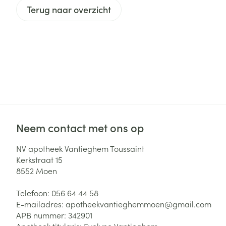
Haar
Terug naar overzicht
Gezichtsverzor
Pillendozen en
accessoires
Pigmentstoorni
Gevoelige huid
geïrriteerde hu
Gemengde hui
Doffe huid
Toon meer
Neem contact met ons op
NV apotheek Vantieghem Toussaint
Kerkstraat 15
Snurken
8552
Moen
Telefoon:
056 64 44 58
E-mailadres:
apotheekvantieghemmoen@
gmail.com
APB nummer:
342901