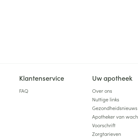
ging
Supplementen
Insectenwe
Mondmaskers
middelen
ssen
 -
id
d
Klantenservice
Uw apotheek
FAQ
Over ons
Zelfbruiner
Scheren
Nuttige links
Gezondheidsnieuws
Apotheker van wach
Voorschrift
Zorgtarieven