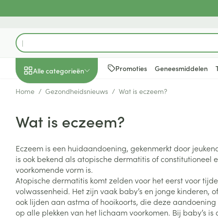
Ga naar de inhoud
Product, merk, categorie...
Promoties
Geneesmiddelen
Alle categorieën
Home
/
Gezondheidsnieuws
/
Wat is eczeem?
Promoties
Wat is eczeem?
Schoonheid, verzorging
Haar en Hoofd
Afslanken
Zwangerschap
Geheugen
Aromatherapie
Lenzen en brill
Insecten
Maag darm ste
en hygiëne
Toon submenu voor Schoonheid
Kammen - ont
Maaltijdverva
Zwangerschaps
Verstuiver
Lensproducten
Verzorging ins
Maagzuur
Eczeem is een huidaandoening, gekenmerkt door jeukende
Dieet, voeding en
Seksualiteit
Beschadigd ha
Eetlustremmer
Borstvoeding
Essentiële oliën
Brillen
Anti insecten
Lever, galblaas
is ook bekend als atopische dermatitis of constitutionee
vitamines
hoofdirritatie
pancreas
Toon submenu voor Dieet, voe
voorkomende vorm is.
Platte buik
Lichaamsverzo
Complex - com
Teken tang of p
Atopische dermatitis komt zelden voor het eerst voor tijde
Styling - spray 
Braken
Vetverbranders
Vitamines en 
Zwangerschap en
Zware benen
volwassenheid. Het zijn vaak baby’s en jonge kinderen, o
kinderen
Verzorging
Laxeermiddele
ook lijden aan astma of hooikoorts, die deze aandoening 
Toon submenu voor Zwangersc
Toon meer
Toon meer
op alle plekken van het lichaam voorkomen. Bij baby’s is d
Oligo-element
Honden
Toon meer
Toon meer