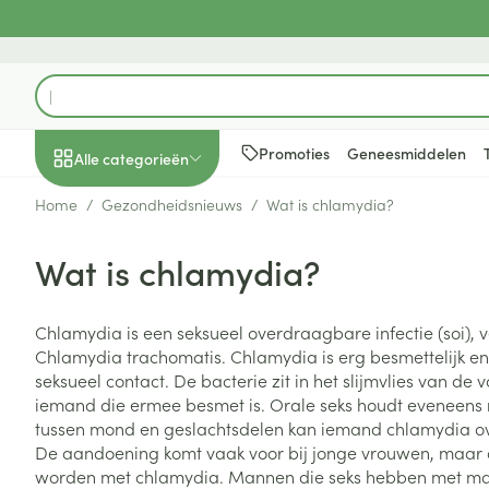
Ga naar de inhoud
Product, merk, categorie...
Promoties
Geneesmiddelen
Alle categorieën
Home
/
Gezondheidsnieuws
/
Wat is chlamydia?
Promoties
Wat is chlamydia?
Schoonheid, verzorging
Haar en Hoofd
Afslanken
Zwangerschap
Geheugen
Aromatherapie
Lenzen en brill
Insecten
Maag darm ste
en hygiëne
Toon submenu voor Schoonheid
Kammen - ont
Maaltijdverva
Zwangerschaps
Verstuiver
Lensproducten
Verzorging ins
Maagzuur
Chlamydia is een seksueel overdraagbare infectie (soi), 
Dieet, voeding en
Seksualiteit
Beschadigd ha
Eetlustremmer
Borstvoeding
Essentiële oliën
Brillen
Anti insecten
Lever, galblaas
Chlamydia trachomatis. Chlamydia is erg besmettelijk e
vitamines
hoofdirritatie
pancreas
Toon submenu voor Dieet, voe
seksueel contact. De bacterie zit in het slijmvlies van de 
Platte buik
Lichaamsverzo
Complex - com
Teken tang of p
iemand die ermee besmet is. Orale seks houdt eveneens ris
Styling - spray 
Braken
Vetverbranders
Vitamines en 
Zwangerschap en
Zware benen
tussen mond en geslachtsdelen kan iemand chlamydia ov
kinderen
Verzorging
Laxeermiddele
De aandoening komt vaak voor bij jonge vrouwen, maa
Toon submenu voor Zwangersc
Toon meer
Toon meer
worden met chlamydia. Mannen die seks hebben met m
Oligo-element
Honden
Toon meer
Toon meer