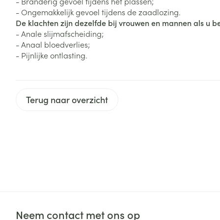
- Branderig gevoel tijdens het plassen;
Zuurstof
- Ongemakkelijk gevoel tijdens de zaadlozing.
Eelt
De klachten zijn dezelfde bij vrouwen en mannen als u b
Eksteroog - lik
- Anale slijmafscheiding;
Ademhalingsste
- Anaal bloedverlies;
Toon meer
- Pijnlijke ontlasting.
Spieren en gew
Specifiek voor
Naalden en spu
Terug naar overzicht
Lichaamsverzo
Infecties
Spuiten
Deodorant
Oplossing voor 
Gezichtsverzor
Naalden
Luizen
Naalden voor i
pennaalden
Diagnostica
Toon meer
Neem contact met ons op