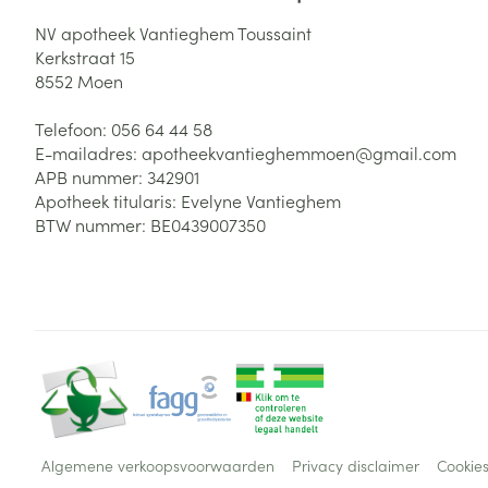
Haar
NV apotheek Vantieghem Toussaint
Gezichtsverzor
Kerkstraat 15
Pillendozen en
accessoires
8552
Moen
Pigmentstoorni
Gevoelige huid
Telefoon:
056 64 44 58
geïrriteerde hu
E-mailadres:
apotheekvantieghemmoen@
gmail.com
APB nummer:
342901
Gemengde hui
Apotheek titularis:
Evelyne Vantieghem
Doffe huid
BTW nummer:
BE0439007350
Toon meer
Snurken
Algemene verkoopsvoorwaarden
Privacy disclaimer
Cookie