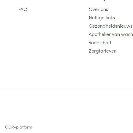
FAQ
Over ons
ging
Supplementen
Insectenwe
Mondmaskers
middelen
Nuttige links
ssen
Gezondheidsnieuws
 -
Apotheker van wach
id
Voorschrift
d
Zorgtarieven
Zelfbruiner
Scheren
s
ODR-platform