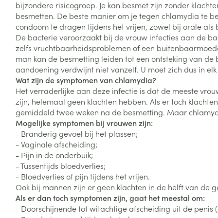
bijzondere risicogroep. Je kan besmet zijn zonder klacht
Vitaliteit 50+
besmetten. De beste manier om je tegen chlamydia te b
Toon submenu voor Vitaliteit 5
condoom te dragen tijdens het vrijen, zowel bij orale als 
Thuiszorg
Plantaardige o
Nagels en hoe
Natuur geneeskunde
De bacterie veroorzaakt bij de vrouw infecties aan de
Mond
Huid
Toon submenu voor Natuur ge
zelfs vruchtbaarheidsproblemen of een buitenbaarmoede
Batterijen
man kan de besmetting leiden tot een ontsteking van de b
Droge mond
Ontsmetten en
Thuiszorg en EHBO
Toebehoren
Spijsvertering
aandoening verdwijnt niet vanzelf. U moet zich dus in el
desinfecteren
Toon submenu voor Thuiszorg
Elektrische tan
Wat zijn de symptomen van chlamydia?
Steriel materia
Schimmels
Dieren en insecten
Het verraderlijke aan deze infectie is dat de meeste v
Interdentaal - f
Toon submenu voor Dieren en 
Vacht, huid of 
zijn, helemaal geen klachten hebben. Als er toch klachten 
Koortsblaasjes 
Kunstgebit
gemiddeld twee weken na de besmetting. Maar chlamydi
Geneesmiddelen
Jeuk
Mogelijke symptomen bij vrouwen zijn:
Toon meer
Toon submenu voor Geneesmi
- Branderig gevoel bij het plassen;
- Vaginale afscheiding;
- Pijn in de onderbuik;
- Tussentijds bloedverlies;
Voeten en ben
Aerosoltherapi
zuurstof
- Bloedverlies of pijn tijdens het vrijen.
Zware benen
Droge voeten, e
Ook bij mannen zijn er geen klachten in de helft van de g
Aerosol toestel
kloven
Tabletten
Als er dan toch symptomen zijn, gaat het meestal om:
- Doorschijnende tot witachtige afscheiding uit de penis (
Aerosol access
Blaren
Creme, gel en 