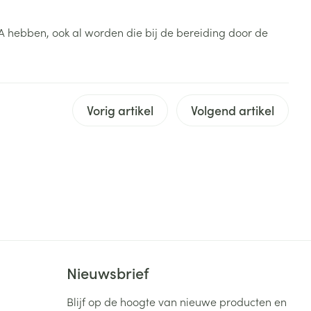
rende
Parfums en
e A hebben, ook al worden die bij de bereiding door de
geurproducten
Vorig artikel
Volgend artikel
CBD
Nieuwsbrief
Blijf op de hoogte van nieuwe producten en