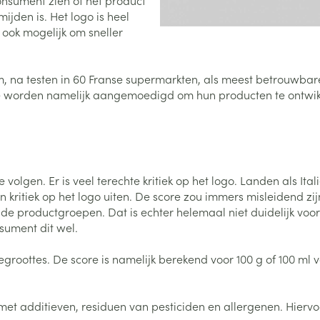
onsument zien of het product
Nagelbijten
Overige diabetes
Zonnebank
Accessoires
jden is. Het logo is heel
producten
Nagelversterkend
Voorbereidi
 ook mogelijk om sneller
doorn
Naalden voor
Toon meer
Toon meer
lsel
Hormonaal stelsel
Gynaecolog
insulinespuiten
 na testen in 60 Franse supermarkten, als meest betrouwbare
Toon meer
e worden namelijk aangemoedigd om hun producten te ontwikke
richten
Zenuwstelsel
Slapelooshe
en stress
 mannen
Make-up
Seksualiteit
hygiene
iten
Sondes, baxters en
Bandages e
rging
Make-up penselen en
catheters
- orthopedi
Condooms e
Immuniteit
verbanden
Allergie
gebruiksvoorwerpen
e volgen. Er is veel terechte kritiek op het logo. Landen als It
Sondes
Intiem welzi
kritiek op het logo uiten. De score zou immers misleidend zi
injectie
Eyeliner - oogpotlood
Buik
ging
Accessoires voor sondes
ende productgroepen. Dat is echter helemaal niet duidelijk voo
Intieme ver
Mascara
Acne
Oor
Arm
nsument dit wel.
Baxters
Massage
nsulinepen -
Oogschaduw
Elleboog
groottes. De score is namelijk berekend voor 100 g of 100 ml 
Catheters
Toon meer
Toon meer
Enkel en voe
Afslanken
Homeopath
Toon meer
t additieven, residuen van pesticiden en allergenen. Hiervoor