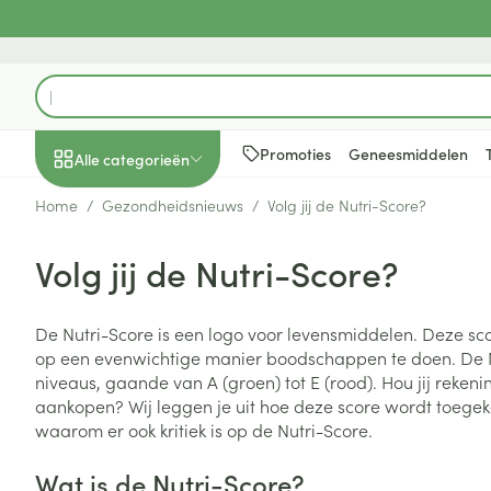
Ga naar de inhoud
Product, merk, categorie...
Promoties
Geneesmiddelen
Alle categorieën
Home
/
Gezondheidsnieuws
/
Volg jij de Nutri-Score?
Promoties
Volg jij de Nutri-Score?
Schoonheid, verzorging
Haar en Hoofd
Afslanken
Zwangerschap
Geheugen
Aromatherapie
Lenzen en brill
Insecten
Maag darm ste
en hygiëne
Toon submenu voor Schoonheid
Kammen - ont
Maaltijdverva
Zwangerschaps
Verstuiver
Lensproducten
Verzorging ins
Maagzuur
De Nutri-Score is een logo voor levensmiddelen. Deze s
Dieet, voeding en
Seksualiteit
Beschadigd ha
Eetlustremmer
Borstvoeding
Essentiële oliën
Brillen
Anti insecten
Lever, galblaas
op een evenwichtige manier boodschappen te doen. De Nut
vitamines
hoofdirritatie
pancreas
Toon submenu voor Dieet, voe
niveaus, gaande van A (groen) tot E (rood). Hou jij reken
Platte buik
Lichaamsverzo
Complex - com
Teken tang of p
aankopen? Wij leggen je uit hoe deze score wordt toege
Styling - spray 
Braken
Vetverbranders
Vitamines en 
Zwangerschap en
Zware benen
waarom er ook kritiek is op de Nutri-Score.
kinderen
Verzorging
Laxeermiddele
Toon submenu voor Zwangersc
Toon meer
Toon meer
Wat is de Nutri-Score?
Oligo-element
Honden
Toon meer
Toon meer