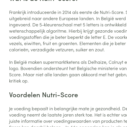
Vitaliteit 50+
Toon submenu voor Vitaliteit 5
Frankrijk introduceerde in 2014 als eerste de Nutri-Score. 
Thuiszorg
Plantaardige o
Nagels en hoe
uitgebreid naar andere Europese landen. In België werd he
Natuur geneeskunde
Mond
Huid
ingevoerd. De 5-kleurenschaal met 5 letters is ontwikkel
Toon submenu voor Natuur ge
Batterijen
wetenschappelijk algoritme. Hierbij krijgt gezonde voedin
Droge mond
Ontsmetten en
Thuiszorg en EHBO
voedingsstoffen die je beter beperkt de letter E. De voor
Toebehoren
Spijsvertering
desinfecteren
Toon submenu voor Thuiszorg
vezels, eiwitten, fruit en groenten. Elementen die je beter 
Elektrische tan
Steriel materia
calorieën, verzadigde vetzuren, suiker en zout.
Schimmels
Dieren en insecten
Interdentaal - f
Toon submenu voor Dieren en 
Vacht, huid of 
Koortsblaasjes 
In België maken supermarktketens als Delhaize, Colruyt 
Kunstgebit
Geneesmiddelen
logo. Bovendien ondersteunt het Belgische ministerie va
Jeuk
Toon meer
Toon submenu voor Geneesmi
Score. Maar niet alle landen gaan akkoord met het gebruik
kritiek op.
Voordelen Nutri-Score
Voeten en ben
Aerosoltherapi
zuurstof
Zware benen
Je voeding bepaalt in belangrijke mate je gezondheid. 
Droge voeten, e
Aerosol toestel
voeding neemt de laatste jaren sterk toe. Het is echter 
kloven
Tabletten
juiste informatie over voedingswaarden van producten te
Aerosol access
Blaren
Creme, gel en 