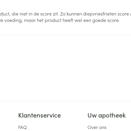
ging
Supplementen
Insectenwe
duct, die niet in de score zit. Zo kunnen diepvriesfrieten scor
Mondmaskers
middelen
de voeding, maar het product heeft wel een goede score.
ssen
 -
id
d
Zelfbruiner
Scheren
Klantenservice
Uw apotheek
FAQ
Over ons