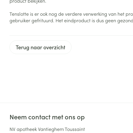
product bekijken.
Haar
Gezichtsverzor
Tenslotte is er ook nog de verdere verwerking van het pro
Pillendozen en
gebruiker gefrituurd. Het eindproduct is dus geen gezon
accessoires
Pigmentstoorni
Gevoelige huid
geïrriteerde hu
Terug naar overzicht
Gemengde hui
Doffe huid
Toon meer
Snurken
Neem contact met ons op
NV apotheek Vantieghem Toussaint