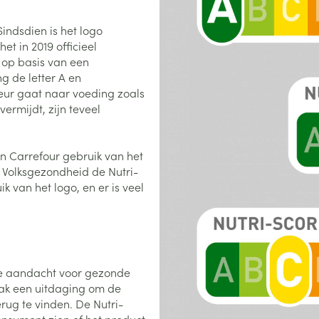
0+ categorie
Sindsdien is het logo
Wondzorg
EHBO
lie
ven
Homeopathie
Spieren en gewrichten
Gemoed en 
t in 2019 officieel
Neus
Ogen
Ogen
Neus
d op basis van een
neeskunde categorie
Vilt
Podologie
g de letter A en
Spray
Ooginfecties
Oogspoelin
Tabletten
keur gaat naar voeding zoals
Handschoenen
Cold - Hot t
Oren
Ogen
 en EHBO categorie
vermijdt, zijn teveel
denborstels
Anti allergische en anti
Oogdruppe
warm/koud
Neussprays 
al
Wondhelend
inflammatoire middelen
los
Creme - gel
Verbanddo
Brandwonden
insecten categorie
pluimen
Accessoires
- antiviraal
Ontzwellende middelen
en Carrefour gebruik van het
Droge ogen
Medische h
Toon meer
n Volksgezondheid de Nutri-
Glaucoom
Toon meer
ddelen categorie
 van het logo, en er is veel
Toon meer
en
e en
Nagels
Diabetes
Zonnebesch
Stoma
Hart- en bloedvaten
Bloedverdun
De aandacht voor gezonde
elt en
Nagellak
Bloedglucosemeter
Aftersun
Stomazakje
stolling
len
vaak een uitdaging om de
Kalk- en schimmelnagels
Teststrips en naalden
Lippen
Stomaplaat
rug te vinden. De Nutri-
oires
spray