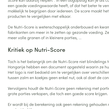
Score kan daarbij helpen. . In één oogopslag kan je als c
een goede voedingswaarde heeft, of dat het beter te vermi
Zuurstof
Eelt
makkelijk te begrijpen door iedereen. De score maakt het
Eksteroog - lik
producten te vergelijken met elkaar.
Ademhalingsste
Toon meer
De Nutri-Score is wetenschappelijk onderbouwd en kwam,
fabrikanten om meer in te zetten op gezonde voeding. Z
Spieren en gew
meer volle granen of in kleinere porties, ...
Specifiek voor
Kritiek op Nutri-Score
Naalden en spu
Lichaamsverzo
Infecties
Spuiten
Toch is het belangrijk om de Nutri-Score niet blindelings t
Deodorant
Hongarije hebben een document opgesteld waarin ze hun 
Oplossing voor 
Gezichtsverzor
Het logo is niet bedoeld om te vergelijken over verschill
Naalden
Luizen
tussen zalm en koekjes geen enkel nut, ook al doet de co
Naalden voor i
Vervolgens houdt de Nutri-Score geen rekening met portie
pennaalden
Diagnostica
grote porties verkopen, die toch een goede score krijgen.
Toon meer
Er wordt bij de berekening ook geen rekening gehouden me