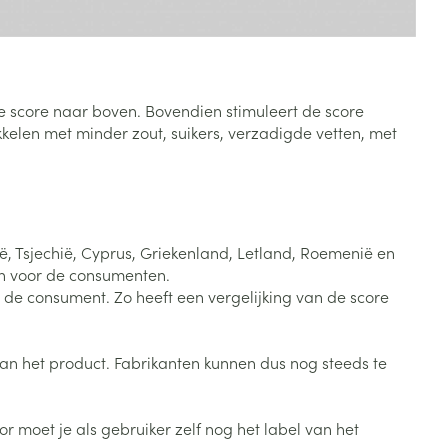
Bed
ng zon
Doorliggen - decubitis
Toon meer
ie
Urinewegen
 score naar boven. Bovendien stimuleert de score
len met minder zout, suikers, verzadigde vetten, met
id, spanning
Stoppen met roken
 en intieme
Gezichtsreiniging -
ontschminken
n Orthopedie
Instrumenten
sche
n anticonceptie
Reinigingsmelk, - crème, -
Anti tumor middelen
alië, Tsjechië, Cyprus, Griekenland, Letland, Roemenië en
olie en gel
jn
jn voor de consumenten.
Tonic - lotion
r de consument. Zo heeft een vergelijking van de score
zorging
Anesthesie
Micellair water
van het product. Fabrikanten kunnen dus nog steeds te
Specifiek voor de ogen
t
ie
Diverse geneesmiddelen
Toon meer
 moet je als gebruiker zelf nog het label van het