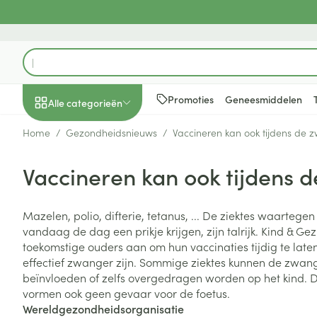
Ga naar de inhoud
Product, merk, categorie...
Promoties
Geneesmiddelen
Alle categorieën
Home
/
Gezondheidsnieuws
/
Vaccineren kan ook tijdens de 
Promoties
Vaccineren kan ook tijdens 
Schoonheid, verzorging
Haar en Hoofd
Afslanken
Zwangerschap
Geheugen
Aromatherapie
Lenzen en brill
Insecten
Maag darm ste
en hygiëne
Toon submenu voor Schoonheid
Kammen - ont
Maaltijdverva
Zwangerschaps
Verstuiver
Lensproducten
Verzorging ins
Maagzuur
Mazelen, polio, difterie, tetanus, ... De ziektes waartege
Dieet, voeding en
Seksualiteit
Beschadigd ha
Eetlustremmer
Borstvoeding
Essentiële oliën
Brillen
Anti insecten
Lever, galblaas
vandaag de dag een prikje krijgen, zijn talrijk. Kind & Ge
vitamines
hoofdirritatie
pancreas
Toon submenu voor Dieet, voe
toekomstige ouders aan om hun vaccinaties tijdig te laten 
Platte buik
Lichaamsverzo
Complex - com
Teken tang of p
effectief zwanger zijn. Sommige ziektes kunnen de zwan
Styling - spray 
Braken
Vetverbranders
Vitamines en 
Zwangerschap en
Zware benen
beïnvloeden of zelfs overgedragen worden op het kind.
kinderen
Verzorging
Laxeermiddele
vormen ook geen gevaar voor de foetus.
Toon submenu voor Zwangersc
Toon meer
Toon meer
Wereldgezondheidsorganisatie
Oligo-element
Honden
Toon meer
Toon meer