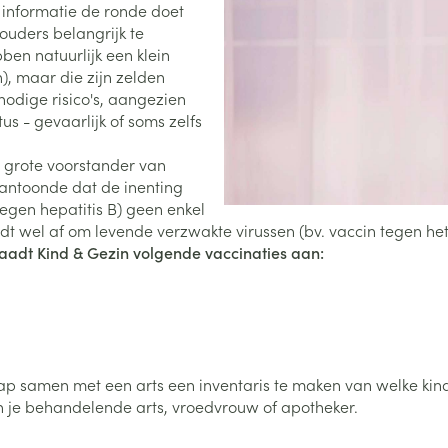
 informatie de ronde doet
 ouders belangrijk te
0+ categorie
bben natuurlijk een klein
Wondzorg
EHBO
lie
ven
Homeopathie
Spieren en gewrichten
Gemoed en 
), maar die zijn zelden
Neus
Ogen
Ogen
Neus
neeskunde categorie
 nodige risico's, aangezien
Vilt
Podologie
us - gevaarlijk of soms zelfs
Spray
Ooginfecties
Oogspoelin
Tabletten
Handschoenen
Cold - Hot t
Oren
Ogen
 en EHBO categorie
denborstels
Anti allergische en anti
Oogdruppe
warm/koud
Neussprays 
 grote voorstander van
al
Wondhelend
inflammatoire middelen
aantoonde dat de inenting
los
Creme - gel
Verbanddo
Brandwonden
insecten categorie
pluimen
Accessoires
egen hepatitis B) geen enkel
- antiviraal
Ontzwellende middelen
Droge ogen
Medische h
t wel af om levende verzwakte virussen (bv. vaccin tegen het
Toon meer
Glaucoom
raadt Kind & Gezin volgende vaccinaties aan:
Toon meer
ddelen categorie
Toon meer
en
e en
Nagels
Diabetes
Zonnebesch
Stoma
Hart- en bloedvaten
Bloedverdun
elt en
Nagellak
Bloedglucosemeter
Aftersun
Stomazakje
stolling
ap samen met een arts een inventaris te maken van welke kin
len
n je behandelende arts, vroedvrouw of apotheker.
Kalk- en schimmelnagels
Teststrips en naalden
Lippen
Stomaplaat
oires
spray