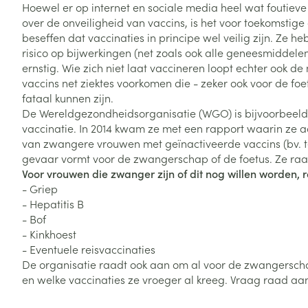
Hoewel er op internet en sociale media heel wat foutieve
Vitaliteit 50+
over de onveiligheid van vaccins, is het voor toekomstige
Toon submenu voor Vitaliteit 5
beseffen dat vaccinaties in principe wel veilig zijn. Ze he
Thuiszorg
Plantaardige o
Nagels en hoe
Natuur geneeskunde
risico op bijwerkingen (net zoals ook alle geneesmiddelen
Mond
Huid
Toon submenu voor Natuur ge
ernstig. Wie zich niet laat vaccineren loopt echter ook de
Batterijen
vaccins net ziektes voorkomen die - zeker ook voor de foet
Droge mond
Ontsmetten en
Thuiszorg en EHBO
Toebehoren
Spijsvertering
fataal kunnen zijn.
desinfecteren
Toon submenu voor Thuiszorg
Elektrische tan
De Wereldgezondheidsorganisatie (WGO) is bijvoorbeeld
Steriel materia
Schimmels
Dieren en insecten
vaccinatie. In 2014 kwam ze met een rapport waarin ze 
Interdentaal - f
Toon submenu voor Dieren en 
Vacht, huid of 
van zwangere vrouwen met geïnactiveerde vaccins (bv. t
Koortsblaasjes 
Kunstgebit
gevaar vormt voor de zwangerschap of de foetus. Ze raad
Geneesmiddelen
Jeuk
Voor vrouwen die zwanger zijn of dit nog willen worden, 
Toon meer
Toon submenu voor Geneesmi
- Griep
- Hepatitis B
- Bof
- Kinkhoest
Voeten en ben
Aerosoltherapi
zuurstof
- Eventuele reisvaccinaties
Zware benen
Droge voeten, e
De organisatie raadt ook aan om al voor de zwangersch
Aerosol toestel
kloven
Tabletten
en welke vaccinaties ze vroeger al kreeg. Vraag raad aa
Aerosol access
Blaren
Creme, gel en 