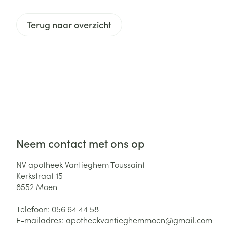
Zuurstof
Eelt
Terug naar overzicht
Eksteroog - lik
Ademhalingsste
Toon meer
Spieren en gew
Specifiek voor
Naalden en spu
Lichaamsverzo
Infecties
Spuiten
Deodorant
Oplossing voor 
Neem contact met ons op
Gezichtsverzor
Naalden
Luizen
NV apotheek Vantieghem Toussaint
Naalden voor i
Kerkstraat 15
pennaalden
8552
Moen
Diagnostica
Toon meer
Telefoon:
056 64 44 58
E-mailadres:
apotheekvantieghemmoen@
gmail.com