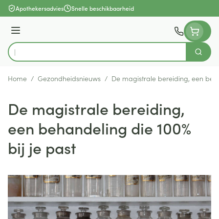
Ga naar de inhoud
Apothekersadvies
Snelle beschikbaarheid
Menu
Zoek
Product, merk, categorie...
Home
/
Gezondheidsnieuws
/
De magistrale bereiding, een beha
De magistrale bereiding,
een behandeling die 100%
bij je past