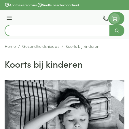
Ga naar de inhoud
Apothekersadvies
Snelle beschikbaarheid
Menu
Zoek
Product, merk, categorie...
Home
/
Gezondheidsnieuws
/
Koorts bij kinderen
Koorts bij kinderen