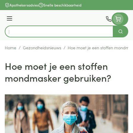
Ga naar de inhoud
Apothekersadvies
Snelle beschikbaarheid
Menu
Zoek
Product, merk, categorie...
Home
/
Gezondheidsnieuws
/
Hoe moet je een stoffen mondmas
Hoe moet je een stoffen
mondmasker gebruiken?