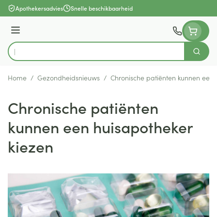
Ga naar de inhoud
Apothekersadvies
Snelle beschikbaarheid
Menu
Zoek
Product, merk, categorie...
Home
/
Gezondheidsnieuws
/
Chronische patiënten kunnen een 
Chronische patiënten
kunnen een huisapotheker
kiezen