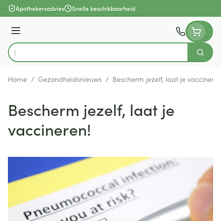
Ga naar de inhoud
Apothekersadvies
Snelle beschikbaarheid
Menu
Zoek
Product, merk, categorie...
Home
/
Gezondheidsnieuws
/
Bescherm jezelf, laat je vaccineren
Bescherm jezelf, laat je
vaccineren!