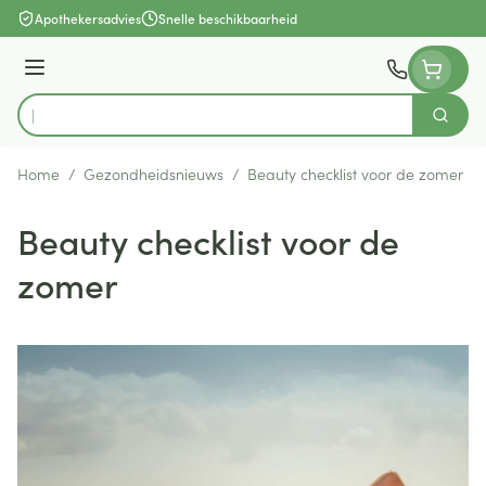
Ga naar de inhoud
Apothekersadvies
Snelle beschikbaarheid
Menu
Zoek
Product, merk, categorie...
Home
/
Gezondheidsnieuws
/
Beauty checklist voor de zomer
Beauty checklist voor de
zomer