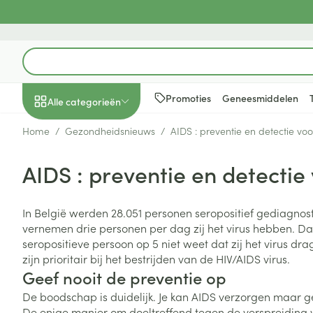
Ga naar de inhoud
Product, merk, categorie...
Promoties
Geneesmiddelen
Alle categorieën
Home
/
Gezondheidsnieuws
/
AIDS : preventie en detectie voor
Promoties
AIDS : preventie en detectie 
Schoonheid, verzorging
Haar en Hoofd
Afslanken
Zwangerschap
Geheugen
Aromatherapie
Lenzen en brill
Insecten
Maag darm ste
en hygiëne
Toon submenu voor Schoonheid
Kammen - ont
Maaltijdverva
Zwangerschaps
Verstuiver
Lensproducten
Verzorging ins
Maagzuur
In België werden 28.051 personen seropositief gediagno
Dieet, voeding en
Seksualiteit
Beschadigd ha
Eetlustremmer
Borstvoeding
Essentiële oliën
Brillen
Anti insecten
Lever, galblaas
vernemen drie personen per dag zij het virus hebben. Daa
vitamines
hoofdirritatie
pancreas
Toon submenu voor Dieet, voe
seropositieve persoon op 5 niet weet dat zij het virus dr
Platte buik
Lichaamsverzo
Complex - com
Teken tang of p
zijn prioritair bij het bestrijden van de HIV/AIDS virus.
Styling - spray 
Braken
Vetverbranders
Vitamines en 
Zwangerschap en
Zware benen
Geef nooit de preventie op
kinderen
Verzorging
Laxeermiddele
Toon submenu voor Zwangersc
Toon meer
Toon meer
De boodschap is duidelijk. Je kan AIDS verzorgen maar ge
Oligo-element
Honden
Toon meer
Toon meer
De enige manier om doeltreffend tegen de verspreiding 