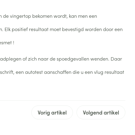
Bed
ng zon
Doorliggen - decubitis
e in de vingertop bekomen wordt, kan men een
Toon meer
ie
Urinewegen
. Elk positief resultaat moet bevestigd worden door een
esmet !
id, spanning
Stoppen met roken
 en intieme
Gezichtsreiniging -
 raadplegen of zich naar de spoedgevallen wenden. Daar
ontschminken
n Orthopedie
Instrumenten
sche
schrift, een autotest aanschaffen die u een vlug resultaat
n anticonceptie
Reinigingsmelk, - crème, -
Anti tumor middelen
olie en gel
jn
Tonic - lotion
zorging
Anesthesie
Micellair water
Specifiek voor de ogen
Vorig artikel
Volgend artikel
t
ie
Diverse geneesmiddelen
Toon meer