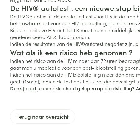
De HIV® autotest : een nieuwe stap bi
Zuurstof
Eelt
De HIV®autotest is de eerste zelftest voor HIV in de apo
Eksteroog - lik
betrouwbare test voor een HIV besmetting, die minstens
Ademhalingsste
Toon meer
Bij een positieve HIV autotest® moet men onmiddellijk e
gereferenceerd AIDS laboratorium.
Indien de resultaten van de HIV®autotest negatief zijn, b
Spieren en gew
Wat als ik een risico heb genomen ?
Specifiek voor
Indien het risico aan de HIV minder dan 72 uren bedraa
Naalden en spu
gaat men u medicatie voor een post- blootstelling geven.
Lichaamsverzo
Indien het risico aan de HIV blootstelling meer dan drie 
Infecties
Spuiten
Deodorant
geeft (15min), indien de test positief is zal die bevestig
Oplossing voor 
Denk je dat je een risico hebt gelopen op blootstelling? A
Gezichtsverzor
Naalden
Luizen
Naalden voor i
pennaalden
Terug naar overzicht
Diagnostica
Toon meer