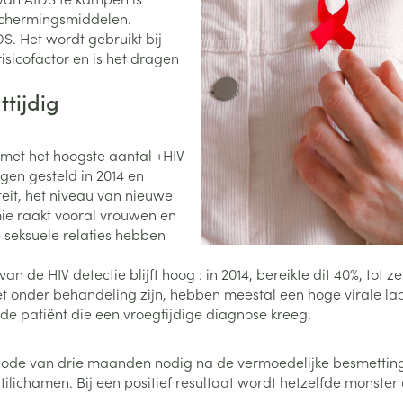
eschermingsmiddelen.
0+ categorie
. Het wordt gebruikt bij
Wondzorg
EHBO
lie
ven
Homeopathie
Spieren en gewrichten
Gemoed en 
risicofactor en is het dragen
Neus
Ogen
Ogen
Neus
neeskunde categorie
Vilt
Podologie
tijdig
Spray
Ooginfecties
Oogspoelin
Tabletten
Handschoenen
Cold - Hot t
Oren
Ogen
 en EHBO categorie
denborstels
Anti allergische en anti
Oogdruppe
warm/koud
Neussprays 
al
Wondhelend
 met het hoogste aantal +HIV
inflammatoire middelen
los
Creme - gel
Verbanddo
gen gesteld in 2014 en
Brandwonden
insecten categorie
pluimen
Accessoires
- antiviraal
Ontzwellende middelen
eit, het niveau van nieuwe
Droge ogen
Medische h
Toon meer
ie raakt vooral vrouwen en
Glaucoom
Toon meer
 seksuele relaties hebben
ddelen categorie
Toon meer
 de HIV detectie blijft hoog : in 2014, bereikte dit 40%, tot z
et onder behandeling zijn, hebben meestal een hoge virale ladin
en
e en
Nagels
Diabetes
Zonnebesch
Stoma
 de patiënt die een vroegtijdige diagnose kreeg.
Hart- en bloedvaten
Bloedverdun
elt en
Nagellak
Bloedglucosemeter
Aftersun
Stomazakje
stolling
 periode van drie maanden nodig na de vermoedelijke besmet
len
Kalk- en schimmelnagels
Teststrips en naalden
Lippen
Stomaplaat
ilichamen. Bij een positief resultaat wordt hetzelfde monste
oires
spray