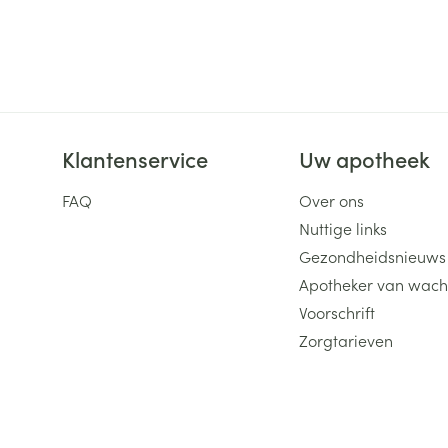
ging
Supplementen
Insectenwe
Mondmaskers
middelen
ssen
 -
id
Klantenservice
Uw apotheek
d
FAQ
Over ons
Nuttige links
Gezondheidsnieuws
Apotheker van wach
Voorschrift
Zelfbruiner
Scheren
Zorgtarieven