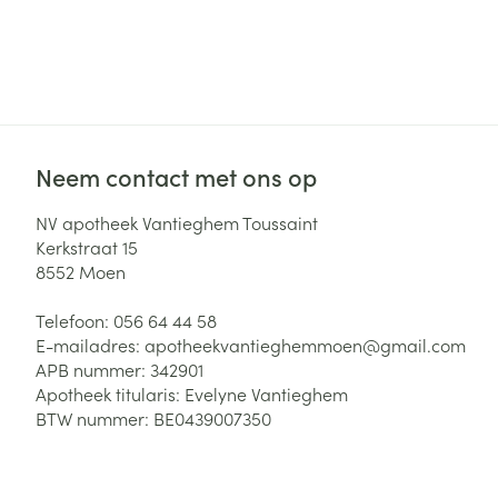
Haar
Gezichtsverzor
Pillendozen en
accessoires
Pigmentstoorni
Gevoelige huid
geïrriteerde hu
Neem contact met ons op
Gemengde hui
Doffe huid
NV apotheek Vantieghem Toussaint
Kerkstraat 15
Toon meer
8552
Moen
Telefoon:
056 64 44 58
E-mailadres:
apotheekvantieghemmoen@
gmail.com
Snurken
APB nummer:
342901
Apotheek titularis:
Evelyne Vantieghem
BTW nummer:
BE0439007350