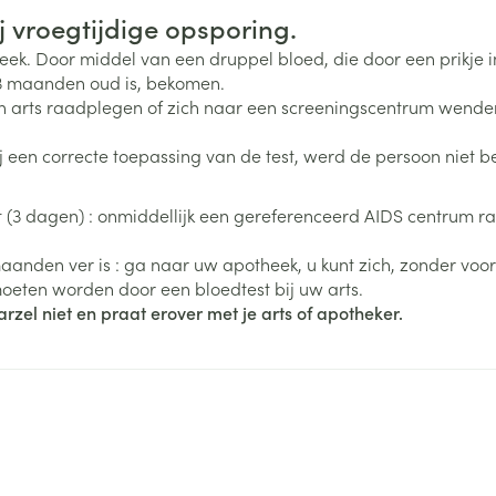
Nagelbijten
Overige diabetes
Zonnebank
Accessoires
j vroegtijdige opsporing.
producten
Nagelversterkend
Voorbereidi
theek. Door middel van een druppel bloed, die door een prikj
doorn
Naalden voor
Toon meer
Toon meer
 3 maanden oud is, bekomen.
lsel
Hormonaal stelsel
Gynaecolog
insulinespuiten
en arts raadplegen of zich naar een screeningscentrum wenden
Toon meer
ij een correcte toepassing van de test, werd de persoon niet b
richten
Zenuwstelsel
Slapelooshe
en stress
 mannen
Make-up
Seksualiteit
gt (3 dagen) : onmiddellijk een gereferenceerd AIDS centrum
hygiene
iten
Sondes, baxters en
Bandages e
rging
Make-up penselen en
catheters
- orthopedi
maanden ver is : ga naar uw apotheek, u kunt zich, zonder voor
Condooms e
Immuniteit
verbanden
Allergie
gebruiksvoorwerpen
d moeten worden door een bloedtest bij uw arts.
Sondes
Intiem welzi
injectie
Eyeliner - oogpotlood
Buik
arzel niet en praat erover met je arts of apotheker.
ging
Accessoires voor sondes
Intieme ver
Mascara
Acne
Oor
Arm
Baxters
Massage
nsulinepen -
Oogschaduw
Elleboog
Catheters
Toon meer
Toon meer
Enkel en voe
Afslanken
Homeopath
Toon meer