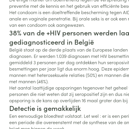
Vitaliteit 50+
preventie met de kennis en het gebruik van efficiënte b
Toon submenu voor Vitaliteit 5
Het condoom is een doeltreffende bescherming tegen AIDS
Thuiszorg
Plantaardige o
Nagels en hoe
anale en vaginale penetratie. Bij orale seks is er ook een 
Natuur geneeskunde
Mond
Huid
van een condoom ook aangewezen.
Toon submenu voor Natuur ge
Batterijen
38% van de +HIV personen werden laat
Droge mond
Ontsmetten en
Thuiszorg en EHBO
Toebehoren
Spijsvertering
gediagnosticeerd in België
desinfecteren
Toon submenu voor Thuiszorg
Elektrische tan
Steriel materia
België staat op de derde plaats van de Europese landen
Schimmels
Dieren en insecten
Interdentaal - f
diagnosen. Er werden 1.039 diagnosen met HIV besmettin
Toon submenu voor Dieren en 
Vacht, huid of 
Koortsblaasjes 
gemiddeld 3 personen per dag ontdekken hun seroposivit
Kunstgebit
besmettingen per jaar ligt dus enorm hoog. Deze epidem
Geneesmiddelen
Jeuk
Toon meer
mannen met heteroseksuele relaties (50%) en mannen die
Toon submenu voor Geneesmi
met mannen (46%).
Het aantal laattijdige opsporingen tegenover het geheel van
personen die niet weten dat zij seropositief zijn en dus ni
Voeten en ben
Aerosoltherapi
opsporing is de kans op overlijden 16 maal groter dan bij
zuurstof
Zware benen
Detectie is gemakkelijk
Droge voeten, e
Een eenvoudige bloedtest volstaat. Let wel : er is een
Aerosol toestel
kloven
Tabletten
een periode die overeenstemt met de synthese van de ant
Aerosol access
Blaren
Creme, gel en 
krijgt men binnen de week.