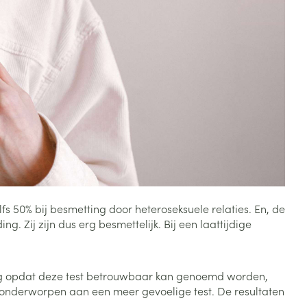
Toon meer
Diagnosetesten en
stress
Vlooien en teken
meetapparatuur
Oren
Mond en keel
Alcoholtest
g
Oordopjes
Zuigtabletten
herapie -
Mond, muil of snavel
Bloeddrukmeter
ls
en -druppels
Oorreiniging
Spray - oplossing
Cholesteroltest
zen
Oordruppels
Hartslagmeter
ulpmiddelen
Toon meer
elfs 50% bij besmetting door heteroseksuele relaties. En, de
g. Zij zijn dus erg besmettelijk. Bij een laattijdige
erming
Hygiëne
Ergonomie
ning en -
Aambeien
s
Bad en douche
Ademhaling en zuurstof
ting opdat deze test betrouwbaar kan genoemd worden,
je
Badkamer
r onderworpen aan een meer gevoelige test. De resultaten