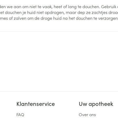
en we aan om niet te vaak, heet of lang te douchen. Gebrui
ging
Supplementen
Insectenwe
et douchen je huid niet opdrogen, maar dep ze zachtjes droog
Mondmaskers
middelen
crèmes of zalven om de droge huid na het douchen te verzorgen
ssen
 -
id
d
Zelfbruiner
Scheren
Klantenservice
Uw apotheek
FAQ
Over ons