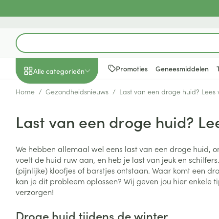
Ga naar de inhoud
Product, merk, categorie...
Promoties
Geneesmiddelen
Alle categorieën
Home
/
Gezondheidsnieuws
/
Last van een droge huid? Lees
Promoties
Last van een droge huid? Le
Schoonheid, verzorging
Haar en Hoofd
Afslanken
Zwangerschap
Geheugen
Aromatherapie
Lenzen en brill
Insecten
Maag darm ste
en hygiëne
Toon submenu voor Schoonheid
Kammen - ont
Maaltijdverva
Zwangerschaps
Verstuiver
Lensproducten
Verzorging ins
Maagzuur
We hebben allemaal wel eens last van een droge huid, on
Dieet, voeding en
Seksualiteit
Beschadigd ha
Eetlustremmer
Borstvoeding
Essentiële oliën
Brillen
Anti insecten
Lever, galblaas
voelt de huid ruw aan, en heb je last van jeuk en schilfer
vitamines
hoofdirritatie
pancreas
Toon submenu voor Dieet, voe
(pijnlijke) kloofjes of barstjes ontstaan. Waar komt een 
Platte buik
Lichaamsverzo
Complex - com
Teken tang of p
kan je dit probleem oplossen? Wij geven jou hier enkele t
Styling - spray 
Braken
Vetverbranders
Vitamines en 
Zwangerschap en
Zware benen
verzorgen!
kinderen
Verzorging
Laxeermiddele
Toon submenu voor Zwangersc
Toon meer
Toon meer
Droge huid tijdens de winter
Oligo-element
Honden
Toon meer
Toon meer