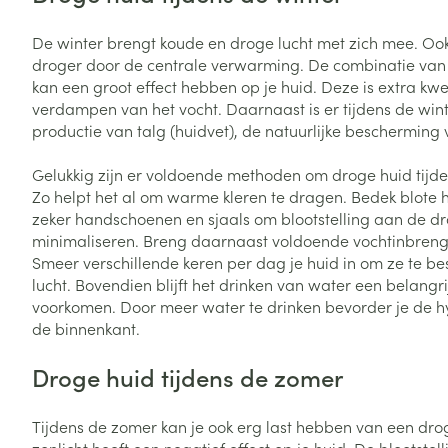
Vitaliteit 50+
Toon submenu voor Vitaliteit 5
De winter brengt koude en droge lucht met zich mee. Ook
Thuiszorg
Plantaardige o
Nagels en hoe
droger door de centrale verwarming. De combinatie van
Natuur geneeskunde
Mond
Huid
kan een groot effect hebben op je huid. Deze is extra kwe
Toon submenu voor Natuur ge
Batterijen
verdampen van het vocht. Daarnaast is er tijdens de wi
Droge mond
Ontsmetten en
Thuiszorg en EHBO
productie van talg (huidvet), de natuurlijke bescherming 
Toebehoren
Spijsvertering
desinfecteren
Toon submenu voor Thuiszorg
Elektrische tan
Steriel materia
Gelukkig zijn er voldoende methoden om droge huid tijde
Schimmels
Dieren en insecten
Interdentaal - f
Zo helpt het al om warme kleren te dragen. Bedek blote
Toon submenu voor Dieren en 
Vacht, huid of 
Koortsblaasjes 
zeker handschoenen en sjaals om blootstelling aan de dr
Kunstgebit
Geneesmiddelen
minimaliseren. Breng daarnaast voldoende vochtinbrenge
Jeuk
Toon meer
Toon submenu voor Geneesmi
Smeer verschillende keren per dag je huid in om ze te 
lucht. Bovendien blijft het drinken van water een belang
voorkomen. Door meer water te drinken bevorder je de hy
de binnenkant.
Voeten en ben
Aerosoltherapi
zuurstof
Zware benen
Droge huid tijdens de zomer
Droge voeten, e
Aerosol toestel
kloven
Tabletten
Tijdens de zomer kan je ook erg last hebben van een drog
Aerosol access
Blaren
Creme, gel en 