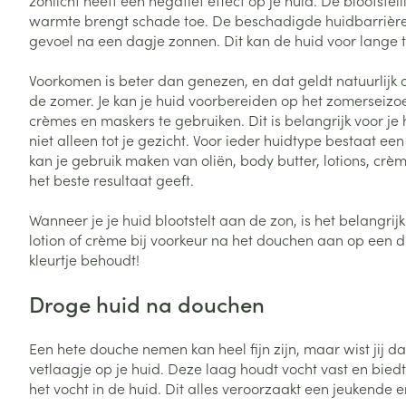
zonlicht heeft een negatief effect op je huid. De blootstel
warmte brengt schade toe. De beschadigde huidbarrière v
Zuurstof
Eelt
gevoel na een dagje zonnen. Dit kan de huid voor lange t
Eksteroog - lik
Ademhalingsste
Voorkomen is beter dan genezen, en dat geldt natuurlijk 
Toon meer
de zomer. Je kan je huid voorbereiden op het zomerseizoe
crèmes en maskers te gebruiken. Dit is belangrijk voor je
Spieren en gew
niet alleen tot je gezicht. Voor ieder huidtype bestaat e
kan je gebruik maken van oliën, body butter, lotions, crè
Specifiek voor
het beste resultaat geeft.
Naalden en spu
Lichaamsverzo
Infecties
Spuiten
Wanneer je je huid blootstelt aan de zon, is het belangr
Deodorant
lotion of crème bij voorkeur na het douchen aan op een dr
Oplossing voor 
kleurtje behoudt!
Gezichtsverzor
Naalden
Luizen
Droge huid na douchen
Naalden voor i
pennaalden
Diagnostica
Een hete douche nemen kan heel fijn zijn, maar wist jij da
Toon meer
vetlaagje op je huid. Deze laag houdt vocht vast en b
het vocht in de huid. Dit alles veroorzaakt een jeukend