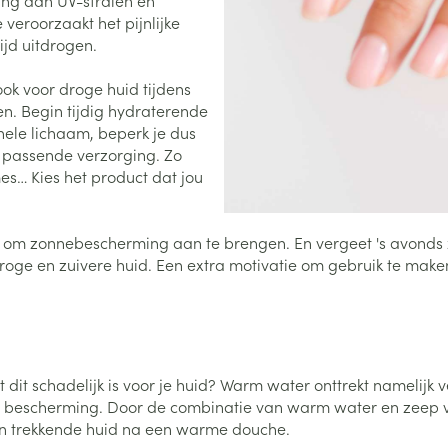
ling aan UV-stralen en
Nagelbijten
Overige diabetes
Zonnebank
Accessoires
eroorzaakt het pijnlijke
producten
Nagelversterkend
Voorbereidi
ijd uitdrogen.
doorn
Naalden voor
Toon meer
Toon meer
lsel
Hormonaal stelsel
Gynaecolog
insulinespuiten
ook voor droge huid tijdens
n. Begin tijdig hydraterende
Toon meer
 hele lichaam, beperk je dus
richten
Zenuwstelsel
Slapelooshe
en passende verzorging. Zo
en stress
mes… Kies het product dat jou
 mannen
Make-up
Seksualiteit
hygiene
iten
Sondes, baxters en
Bandages e
rging
Make-up penselen en
catheters
- orthopedi
Condooms e
Immuniteit
verbanden
Allergie
gebruiksvoorwerpen
ijk om zonnebescherming aan te brengen. En vergeet 's avonds 
Sondes
oge en zuivere huid. Een extra motivatie om gebruik te maken 
Intiem welzi
injectie
Eyeliner - oogpotlood
Buik
ging
Accessoires voor sondes
Intieme ver
Mascara
Acne
Oor
Arm
Baxters
Massage
nsulinepen -
Oogschaduw
Elleboog
Catheters
Toon meer
Toon meer
Enkel en voe
Afslanken
Homeopath
t dit schadelijk is voor je huid? Warm water onttrekt namelijk 
iedt bescherming. Door de combinatie van warm water en zee
Toon meer
e en trekkende huid na een warme douche.