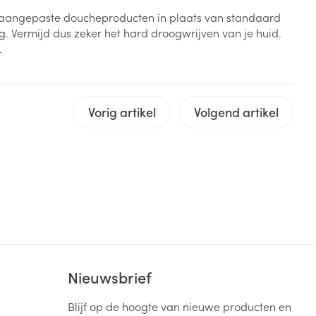
k aangepaste doucheproducten in plaats van standaard
rende
Parfums en
. Vermijd dus zeker het hard droogwrijven van je huid.
geurproducten
.
Vorig artikel
Volgend artikel
CBD
Nieuwsbrief
Blijf op de hoogte van nieuwe producten en