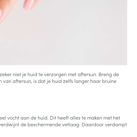
Bed
ng zon
Doorliggen - decubitis
Toon meer
ie
Urinewegen
id, spanning
Stoppen met roken
 en intieme
Gezichtsreiniging -
ontschminken
n Orthopedie
Instrumenten
sche
n anticonceptie
Reinigingsmelk, - crème, -
Anti tumor middelen
zeker niet je huid te verzorgen met aftersun. Breng de
olie en gel
van aftersun, is dat je huid zelfs langer haar bruine
jn
Tonic - lotion
zorging
Anesthesie
Micellair water
Specifiek voor de ogen
t
ie
Diverse geneesmiddelen
veel vocht aan de huid. Dit heeft alles te maken met het
Toon meer
p verdwijnt de beschermende vetlaag. Daardoor verdampt