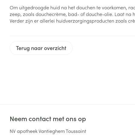
Haar
Om uitgedroogde huid na het douchen te voorkomen, rad
Gezichtsverzor
zeep, zoals douchecrème, bad- of douche-olie. Laat na h
Pillendozen en
Verder zijn er allerlei huidverzorgingsproducten zoals 
accessoires
Pigmentstoorni
Gevoelige huid
geïrriteerde hu
Terug naar overzicht
Gemengde hui
Doffe huid
Toon meer
Snurken
Neem contact met ons op
NV apotheek Vantieghem Toussaint