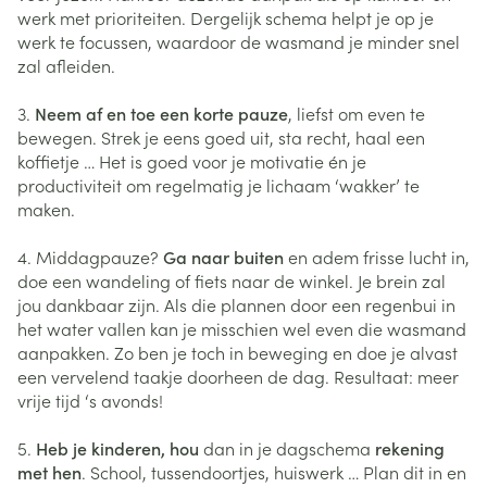
werk met prioriteiten. Dergelijk schema helpt je op je
werk te focussen, waardoor de wasmand je minder snel
zal afleiden.
3.
Neem af en toe een korte pauze
, liefst om even te
bewegen. Strek je eens goed uit, sta recht, haal een
koffietje … Het is goed voor je motivatie én je
productiviteit om regelmatig je lichaam ‘wakker’ te
maken.
4. Middagpauze?
Ga naar buiten
en adem frisse lucht in,
doe een wandeling of fiets naar de winkel. Je brein zal
jou dankbaar zijn. Als die plannen door een regenbui in
het water vallen kan je misschien wel even die wasmand
aanpakken. Zo ben je toch in beweging en doe je alvast
een vervelend taakje doorheen de dag. Resultaat: meer
vrije tijd ‘s avonds!
5.
Heb je kinderen, hou
dan in je dagschema
rekening
met hen
. School, tussendoortjes, huiswerk … Plan dit in en