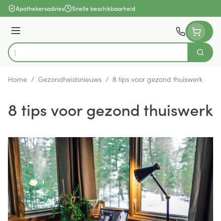
Ga naar de inhoud
Apothekersadvies
Snelle beschikbaarheid
Menu
Zoek
Product, merk, categorie...
Home
/
Gezondheidsnieuws
/
8 tips voor gezond thuiswerk
8 tips voor gezond thuiswerk