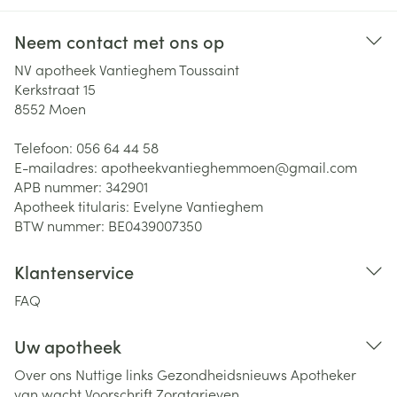
Neem contact met ons op
NV apotheek Vantieghem Toussaint
Kerkstraat 15
8552
Moen
Telefoon:
056 64 44 58
E-mailadres:
apotheekvantieghemmoen@
gmail.com
APB nummer:
342901
Apotheek titularis:
Evelyne Vantieghem
BTW nummer:
BE0439007350
Klantenservice
FAQ
Uw apotheek
Over ons
Nuttige links
Gezondheidsnieuws
Apotheker
van wacht
Voorschrift
Zorgtarieven