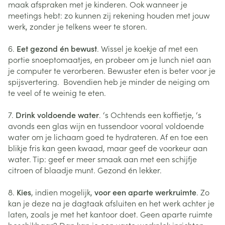
maak afspraken met je kinderen. Ook wanneer je
meetings hebt: zo kunnen zij rekening houden met jouw
werk, zonder je telkens weer te storen.
6.
Eet gezond én bewust
. Wissel je koekje af met een
portie snoeptomaatjes, en probeer om je lunch niet aan
je computer te verorberen. Bewuster eten is beter voor je
spijsvertering. Bovendien heb je minder de neiging om
te veel of te weinig te eten.
7.
Drink voldoende water
. ‘s Ochtends een koffietje, ‘s
avonds een glas wijn en tussendoor vooral voldoende
water om je lichaam goed te hydrateren. Af en toe een
blikje fris kan geen kwaad, maar geef de voorkeur aan
water. Tip: geef er meer smaak aan met een schijfje
citroen of blaadje munt. Gezond én lekker.
8.
Kies
, indien mogelijk,
voor een aparte werkruimte
. Zo
kan je deze na je dagtaak afsluiten en het werk achter je
laten, zoals je met het kantoor doet. Geen aparte ruimte