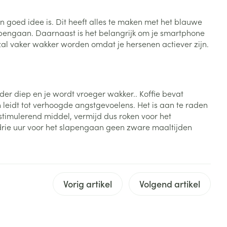
Bed
ng zon
Doorliggen - decubitis
 goed idee is. Dit heeft alles te maken met het blauwe
pengaan. Daarnaast is het belangrijk om je smartphone
Toon meer
ie
Urinewegen
Je zal vaker wakker worden omdat je hersenen actiever zijn.
id, spanning
Stoppen met roken
 en intieme
Gezichtsreiniging -
inder diep en je wordt vroeger wakker.. Koffie bevat
ontschminken
n Orthopedie
Instrumenten
n leidt tot verhoogde angstgevoelens. Het is aan te raden
sche
timulerend middel, vermijd dus roken voor het
n anticonceptie
Reinigingsmelk, - crème, -
Anti tumor middelen
 drie uur voor het slapengaan geen zware maaltijden
olie en gel
jn
Tonic - lotion
zorging
Anesthesie
Micellair water
Vorig artikel
Volgend artikel
Specifiek voor de ogen
t
ie
Diverse geneesmiddelen
Toon meer