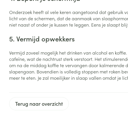
Zuurstof
Eelt
Onderzoek heeft al vele keren aangetoond dat gebruik va
Eksteroog - lik
licht van de schermen, dat de aanmaak van slaaphormone
Ademhalingsste
niet naast of onder je kussen te leggen. Eens je slaapt bli
Toon meer
5. Vermijd opwekkers
Spieren en gew
Specifiek voor
Vermijd zoveel mogelijk het drinken van alcohol en koffie.
Naalden en spu
cafeïne, wat de nachtrust sterk verstoort. Het stimuleren
Lichaamsverzo
om na de middag koffie te vervangen door kalmerende dra
Infecties
Spuiten
slapengaan. Bovendien is volledig stoppen met roken bev
Deodorant
meer te eten. Je zal moeilijker in slaap vallen omdat je l
Oplossing voor 
Gezichtsverzor
Naalden
Luizen
Naalden voor i
Terug naar overzicht
pennaalden
Diagnostica
Toon meer