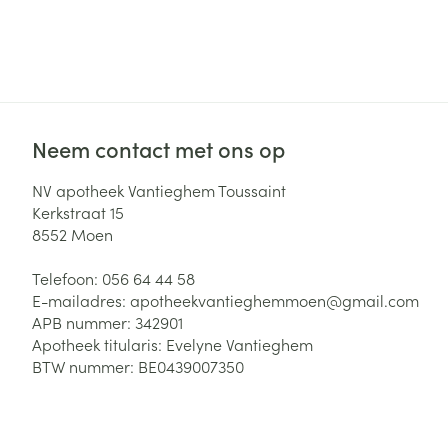
Haar
Gezichtsverzor
Pillendozen en
accessoires
Pigmentstoorni
Gevoelige huid
geïrriteerde hu
Neem contact met ons op
Gemengde hui
NV apotheek Vantieghem Toussaint
Doffe huid
Kerkstraat 15
Toon meer
8552
Moen
Telefoon:
056 64 44 58
E-mailadres:
apotheekvantieghemmoen@
gmail.com
Snurken
APB nummer:
342901
Apotheek titularis:
Evelyne Vantieghem
BTW nummer:
BE0439007350