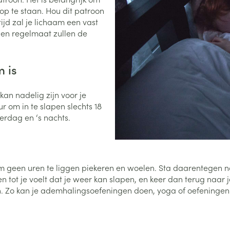
 op te staan. Hou dit patroon
0+ categorie
ijd zal je lichaam een vast
Wondzorg
EHBO
lie
ven
Homeopathie
Spieren en gewrichten
Gemoed en 
 en regelmaat zullen de
Neus
Ogen
Ogen
Neus
neeskunde categorie
Vilt
Podologie
Spray
Ooginfecties
Oogspoelin
Tabletten
m is
Handschoenen
Cold - Hot t
Oren
Ogen
 en EHBO categorie
denborstels
Anti allergische en anti
Oogdruppe
warm/koud
Neussprays 
al
Wondhelend
inflammatoire middelen
an nadelig zijn voor je
los
Creme - gel
Verbanddo
Brandwonden
insecten categorie
pluimen
Accessoires
 om in te slapen slechts 18
- antiviraal
Ontzwellende middelen
Droge ogen
Medische h
erdag en ‘s nachts.
Toon meer
Glaucoom
Toon meer
ddelen categorie
Toon meer
en om geen uren te liggen piekeren en woelen. Sta daarentegen n
en
e en
Nagels
Diabetes
Zonnebesch
Stoma
 tot je voelt dat je weer kan slapen, en keer dan terug naar
Hart- en bloedvaten
Bloedverdun
 Zo kan je ademhalingsoefeningen doen, yoga of oefeningen 
elt en
Nagellak
Bloedglucosemeter
Aftersun
Stomazakje
stolling
len
Kalk- en schimmelnagels
Teststrips en naalden
Lippen
Stomaplaat
oires
spray