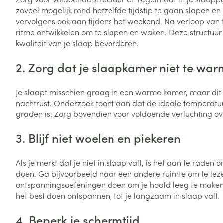
Vitaliteit 50+
zoveel mogelijk rond hetzelfde tijdstip te gaan slapen en
Toon submenu voor Vitaliteit 5
vervolgens ook aan tijdens het weekend. Na verloop van t
Thuiszorg
Plantaardige o
Nagels en hoe
ritme ontwikkelen om te slapen en waken. Deze structuur
Natuur geneeskunde
Mond
Huid
kwaliteit van je slaap bevorderen.
Toon submenu voor Natuur ge
Batterijen
Droge mond
Ontsmetten en
Thuiszorg en EHBO
2. Zorg dat je slaapkamer niet te war
Toebehoren
Spijsvertering
desinfecteren
Toon submenu voor Thuiszorg
Elektrische tan
Steriel materia
Schimmels
Dieren en insecten
Je slaapt misschien graag in een warme kamer, maar dit k
Interdentaal - f
Toon submenu voor Dieren en 
Vacht, huid of 
nachtrust. Onderzoek toont aan dat de ideale temperatuur
Koortsblaasjes 
Kunstgebit
graden is. Zorg bovendien voor voldoende verluchting ov
Geneesmiddelen
Jeuk
Toon meer
Toon submenu voor Geneesmi
3. Blijf niet woelen en piekeren
Als je merkt dat je niet in slaap valt, is het aan te rad
Voeten en ben
Aerosoltherapi
doen. Ga bijvoorbeeld naar een andere ruimte om te lezen
zuurstof
Zware benen
ontspanningsoefeningen doen om je hoofd leeg te maken.
Droge voeten, e
het best doen ontspannen, tot je langzaam in slaap valt.
Aerosol toestel
kloven
Tabletten
4. Beperk je schermtijd
Aerosol access
Blaren
Creme, gel en 