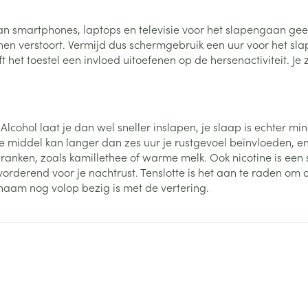
Nagelbijten
Overige diabetes
Zonnebank
Accessoires
producten
Nagelversterkend
Voorbereidi
n smartphones, laptops en televisie voor het slapengaan geen
doorn
Naalden voor
n verstoort. Vermijd dus schermgebruik een uur voor het sla
Toon meer
Toon meer
lsel
Hormonaal stelsel
Gynaecolog
insulinespuiten
jft het toestel een invloed uitoefenen op de hersenactiviteit. 
Toon meer
richten
Zenuwstelsel
Slapelooshe
en stress
 mannen
Make-up
Seksualiteit
 Alcohol laat je dan wel sneller inslapen, je slaap is echter m
hygiene
iten
Sondes, baxters en
Bandages e
de middel kan langer dan zes uur je rustgevoel beïnvloeden, e
rging
Make-up penselen en
catheters
- orthopedi
nken, zoals kamillethee of warme melk. Ook nicotine is een s
Condooms e
Immuniteit
verbanden
Allergie
gebruiksvoorwerpen
orderend voor je nachtrust. Tenslotte is het aan te raden om
Sondes
ichaam nog volop bezig is met de vertering.
Intiem welzi
injectie
Eyeliner - oogpotlood
Buik
ging
Accessoires voor sondes
Intieme ver
Mascara
Acne
Oor
Arm
Baxters
Massage
nsulinepen -
Oogschaduw
Elleboog
Catheters
Toon meer
Toon meer
Enkel en voe
Afslanken
Homeopath
Toon meer