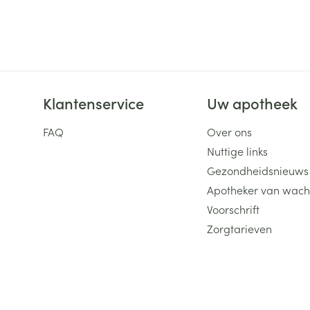
ging
Supplementen
Insectenwe
Mondmaskers
middelen
ssen
 -
id
Klantenservice
Uw apotheek
d
FAQ
Over ons
Nuttige links
Gezondheidsnieuws
Apotheker van wach
Voorschrift
Zelfbruiner
Scheren
Zorgtarieven