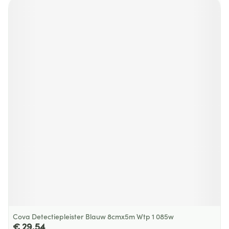
Cova Detectiepleister Blauw 8cmx5m Wtp 1 085w
€ 29,54