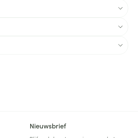
rende
Parfums en
geurproducten
CBD
Nieuwsbrief