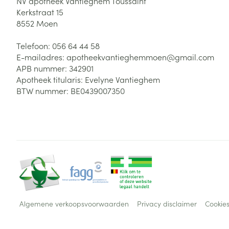
NV apotheek Vantieghem Toussaint
Kerkstraat 15
8552
Moen
Telefoon:
056 64 44 58
E-mailadres:
apotheekvantieghemmoen@
gmail.com
APB nummer:
342901
Apotheek titularis:
Evelyne Vantieghem
BTW nummer:
BE0439007350
Algemene verkoopsvoorwaarden
Privacy disclaimer
Cookie