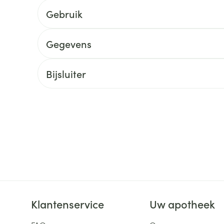
Gebruik
ging
Supplementen
Insectenwe
Mondmaskers
middelen
ssen
Gegevens
 -
id
Bijsluiter
d
Zelfbruiner
Scheren
Klantenservice
Uw apotheek