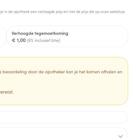
Toon meer
 je in de apotheek een verlaagde prijs en niet de prijs die op onze webshop
Diagnosetesten en
stress
Vlooien en teken
meetapparatuur
Oren
Mond en keel
Verhoogde tegemoetkoming
Alcoholtest
g
Oordopjes
Zuigtabletten
€ 1,00
(6% inclusief btw)
herapie -
Mond, muil of snavel
Bloeddrukmeter
ls
en -druppels
Oorreiniging
Spray - oplossing
Cholesteroltest
zen
Oordruppels
Hartslagmeter
ulpmiddelen
 Na beoordeling door de apotheker kan je het komen afhalen en
Toon meer
ereist.
erming
Hygiëne
Ergonomie
ning en -
Aambeien
s
Bad en douche
Ademhaling en zuurstof
je
Badkamer