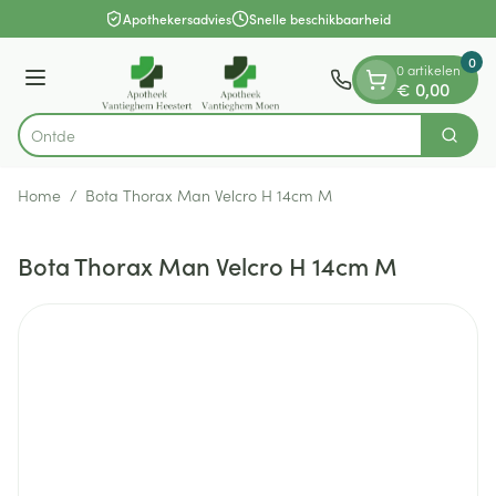
Dia 1 van 1
Ga naar de inhoud
Apothekersadvies
Snelle beschikbaarheid
0
0 artikelen
Menu
€ 0,00
Zoek
Product, merk, categorie...
Home
/
Bota Thorax Man Velcro H 14cm M
Bota Thorax Man Velcro H 14cm M