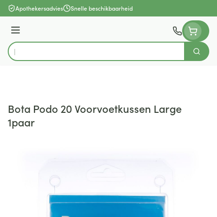
Ga naar de inhoud
Apothekersadvies
Snelle beschikbaarheid
Menu
Zoek
Product, merk, categorie...
Bota Podo 20 Voorvoetkussen Large
1paar