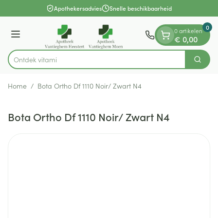
Dia 1 van 1
Ga naar de inhoud
Apothekersadvies
Snelle beschikbaarheid
0
0 artikelen
Menu
€ 0,00
Ontdek
Zoek
Product, merk, categorie...
Home
/
Bota Ortho Df 1110 Noir/ Zwart N4
Bota Ortho Df 1110 Noir/ Zwart N4